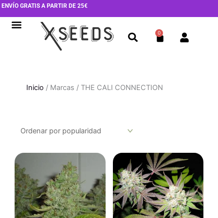
Ir
ENVÍO GRATIS A PARTIR DE 25€
al
contenido
0
Cart
Inicio
/ Marcas / THE CALI CONNECTION