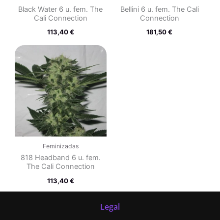
Black Water 6 u. fem. The
Bellini 6 u. fem. The Cali
Cali Connection
Connection
113,40
€
181,50
€
Feminizadas
818 Headband 6 u. fem.
The Cali Connection
113,40
€
Legal