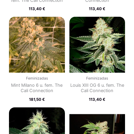
fem. The Cali Connection
Connection
113,40
€
113,40
€
Feminizadas
Feminizadas
Mint Milano 6 u. fem. The
Louis XIII OG 6 u. fem. The
Cali Connection
Cali Connection
181,50
€
113,40
€