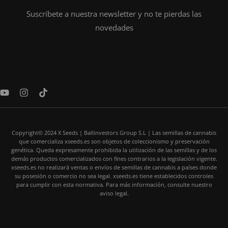
Suscríbete a nuestra newsletter y no te pierdas las
novedades
Y
I
T
o
n
i
u
s
k
t
t
t
u
a
o
Copyright© 2024 X Seeds | Ballinvestors Group S.L | Las semillas de cannabis
b
g
k
que comercializa xseeds.es son objetos de coleccionismo y preservación
e
r
genética. Queda expresamente prohibida la utilización de las semillas y de los
a
demás productos comercializados con fines contrarios a la legislación vigente.
m
xseeds.es no realizará ventas o envíos de semillas de cannabis a países donde
su posesión o comercio no sea legal. xseeds.es tiene establecidos controles
para cumplir con esta normativa. Para más información, consulte nuestro
aviso legal.