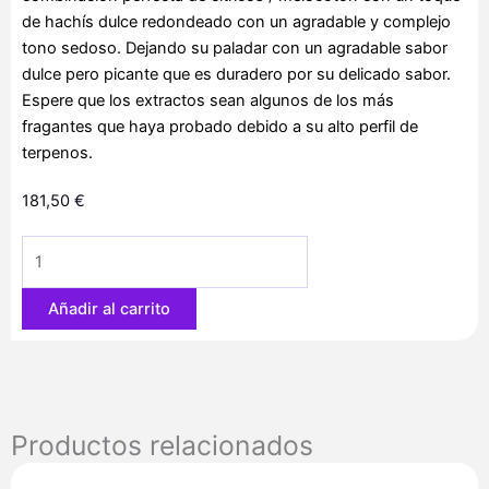
de hachís dulce redondeado con un agradable y complejo
tono sedoso. Dejando su paladar con un agradable sabor
dulce pero picante que es duradero por su delicado sabor.
Espere que los extractos sean algunos de los más
fragantes que haya probado debido a su alto perfil de
terpenos.
181,50
€
Bellini
6
u.
Añadir al carrito
fem.
The
Cali
Connection
cantidad
Productos relacionados