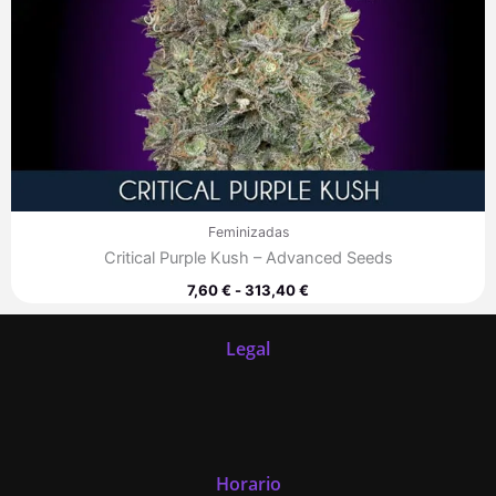
Feminizadas
Critical Purple Kush – Advanced Seeds
7,60
€
-
313,40
€
Legal
Horario