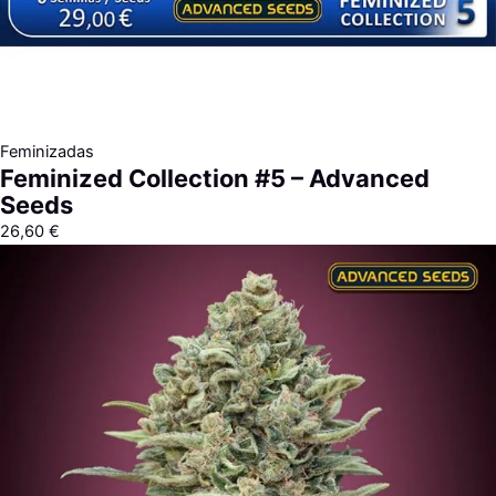
Feminizadas
Feminized Collection #5 – Advanced
Seeds
26,60
€
Rango
de
precios:
desde
7,60 €
hasta
313,40 €