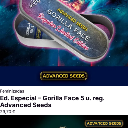
Feminizadas
Ed. Especial – Gorilla Face 5 u. reg.
Advanced Seeds
29,70
€
Rango
de