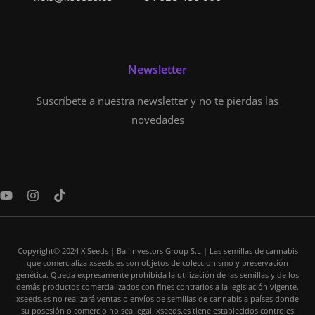
Newsletter
Suscríbete a nuestra newsletter y no te pierdas las
novedades
Y
I
T
o
n
i
u
s
k
t
t
t
u
a
o
Copyright© 2024 X Seeds | Ballinvestors Group S.L | Las semillas de cannabis
b
g
k
que comercializa xseeds.es son objetos de coleccionismo y preservación
e
r
genética. Queda expresamente prohibida la utilización de las semillas y de los
a
demás productos comercializados con fines contrarios a la legislación vigente.
m
xseeds.es no realizará ventas o envíos de semillas de cannabis a países donde
su posesión o comercio no sea legal. xseeds.es tiene establecidos controles