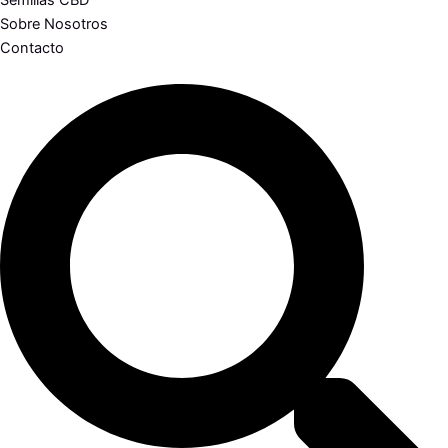
Semillas CBD
Sobre Nosotros
Contacto
Search