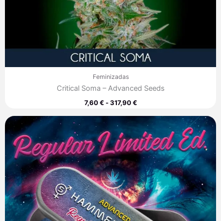
Feminizadas
Critical Soma – Advanced Seeds
7,60
€
-
317,90
€