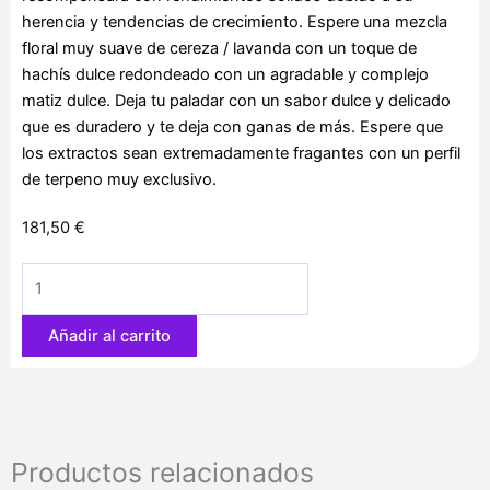
herencia y tendencias de crecimiento. Espere una mezcla
floral muy suave de cereza / lavanda con un toque de
hachís dulce redondeado con un agradable y complejo
matiz dulce. Deja tu paladar con un sabor dulce y delicado
que es duradero y te deja con ganas de más. Espere que
los extractos sean extremadamente fragantes con un perfil
de terpeno muy exclusivo.
181,50
€
Fruit
Tree
6
Añadir al carrito
u.
fem.
The
Cali
Connection
Productos relacionados
cantidad