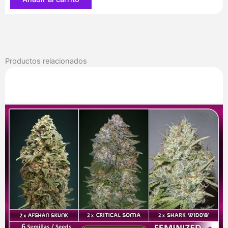
u.
Reg.
The
Cali
Connection
Productos relacionados
cantidad