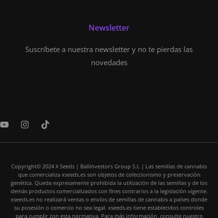
Newsletter
Suscríbete a nuestra newsletter y no te pierdas las
novedades
Y
I
T
o
n
i
u
s
k
t
t
t
u
a
o
b
Copyright© 2024 X Seeds | Ballinvestors Group S.L | Las semillas de cannabis
g
k
que comercializa xseeds.es son objetos de coleccionismo y preservación
e
r
genética. Queda expresamente prohibida la utilización de las semillas y de los
a
demás productos comercializados con fines contrarios a la legislación vigente.
m
xseeds.es no realizará ventas o envíos de semillas de cannabis a países donde
su posesión o comercio no sea legal. xseeds.es tiene establecidos controles
para cumplir con esta normativa. Para más información, consulte nuestro