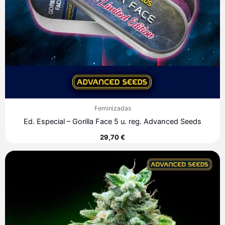
Feminizadas
Ed. Especial – Gorilla Face 5 u. reg. Advanced Seeds
29,70
€
Rango
de
precios:
desde
7,60 €
hasta
313,40 €