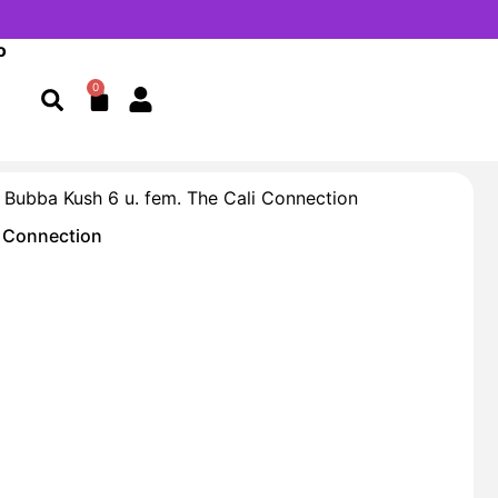
o
Cart
0
 Bubba Kush 6 u. fem. The Cali Connection
i Connection