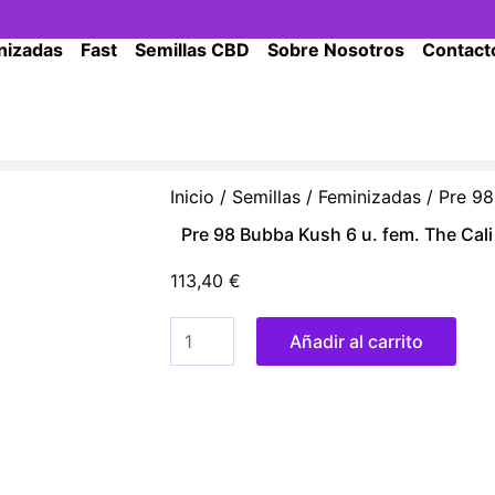
nizadas
Fast
Semillas CBD
Sobre Nosotros
Contact
Inicio
/
Semillas
/
Feminizadas
/ Pre 98
Pre 98 Bubba Kush 6 u. fem. The Cal
113,40
€
Pre
Añadir al carrito
98
Bubba
Kush
6
u.