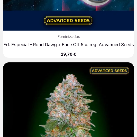
Feminizadas
Ed. Especial – Road Dawg x Face Off 5 u. reg. Advanced Seeds
29,70
€
Rango
de
precios:
desde
7,60 €
hasta
317,90 €