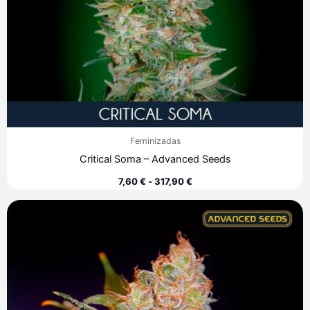
Feminizadas
Critical Soma – Advanced Seeds
7,60
€
-
317,90
€
Rango
de
precios:
desde
7,60 €
hasta
72,70 €