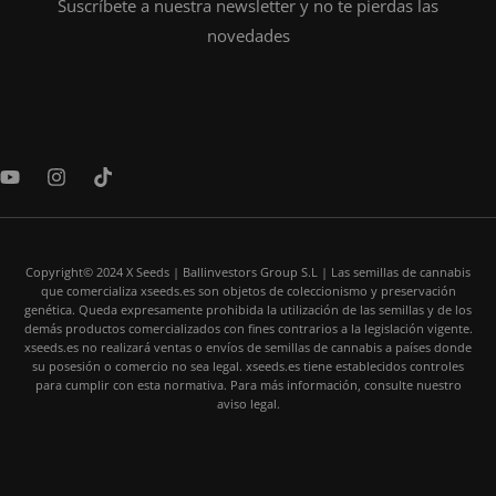
Suscríbete a nuestra newsletter y no te pierdas las
novedades
Y
I
T
o
n
i
u
s
k
t
t
t
u
a
o
b
Copyright© 2024 X Seeds | Ballinvestors Group S.L | Las semillas de cannabis
g
k
que comercializa xseeds.es son objetos de coleccionismo y preservación
e
r
genética. Queda expresamente prohibida la utilización de las semillas y de los
a
demás productos comercializados con fines contrarios a la legislación vigente.
m
xseeds.es no realizará ventas o envíos de semillas de cannabis a países donde
su posesión o comercio no sea legal. xseeds.es tiene establecidos controles
para cumplir con esta normativa. Para más información, consulte nuestro
aviso legal.