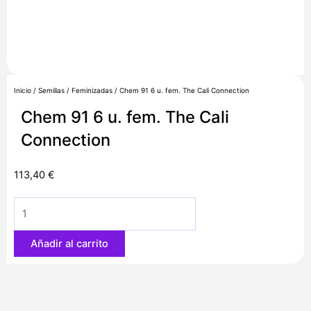
Inicio
/
Semillas
/
Feminizadas
/ Chem 91 6 u. fem. The Cali Connection
Chem 91 6 u. fem. The Cali
Connection
113,40
€
Chem
91
6
Añadir al carrito
u.
fem.
The
Cali