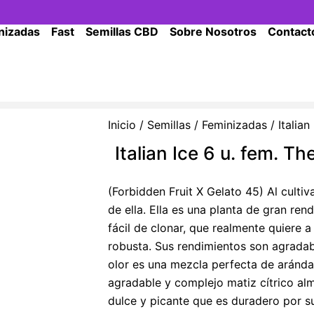
nizadas
Fast
Semillas CBD
Sobre Nosotros
Contact
Inicio
/
Semillas
/
Feminizadas
/ Italian
Italian Ice 6 u. fem. T
(Forbidden Fruit X Gelato 45) Al cultiv
de ella. Ella es una planta de gran ren
fácil de clonar, que realmente quiere 
robusta. Sus rendimientos son agradabl
olor es una mezcla perfecta de aránd
agradable y complejo matiz cítrico al
dulce y picante que es duradero por s