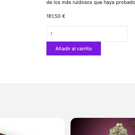
de los más ruidosos que haya probado 
181,50
€
Italian
Ice
6
Añadir al carrito
u.
fem.
The
Cali
Connection
cantidad
Rango
de
precios: