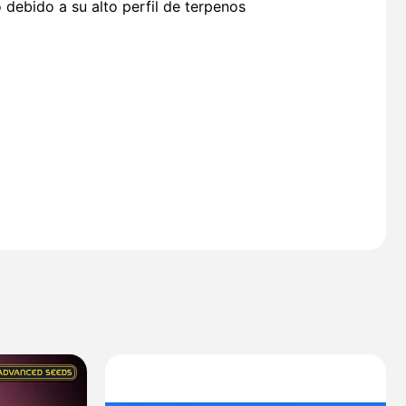
debido a su alto perfil de terpenos
Rango
de
precios: