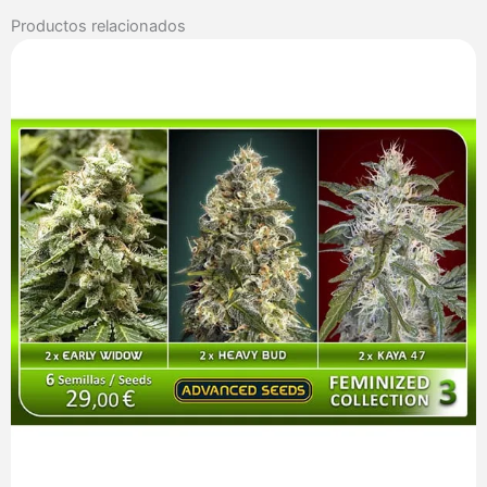
Cali
Productos relacionados
Connection
cantidad