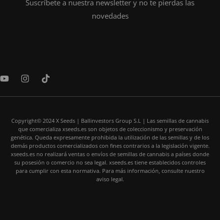
Suscríbete a nuestra newsletter y no te pierdas las
novedades
Y
I
T
o
n
i
u
s
k
t
t
t
u
a
o
b
Copyright© 2024 X Seeds | Ballinvestors Group S.L | Las semillas de cannabis
g
k
que comercializa xseeds.es son objetos de coleccionismo y preservación
e
r
genética. Queda expresamente prohibida la utilización de las semillas y de los
a
demás productos comercializados con fines contrarios a la legislación vigente.
m
xseeds.es no realizará ventas o envíos de semillas de cannabis a países donde
su posesión o comercio no sea legal. xseeds.es tiene establecidos controles
para cumplir con esta normativa. Para más información, consulte nuestro
aviso legal.