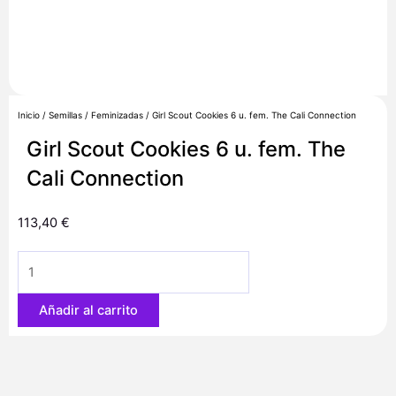
Inicio
/
Semillas
/
Feminizadas
/ Girl Scout Cookies 6 u. fem. The Cali Connection
Girl Scout Cookies 6 u. fem. The
Cali Connection
113,40
€
Girl
Scout
Cookies
Añadir al carrito
6
u.
fem.
The