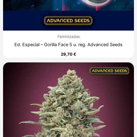
Feminizadas
Ed. Especial – Gorilla Face 5 u. reg. Advanced Seeds
29,70
€
Rango
de
precios:
desde
7,60 €
hasta
313,40 €