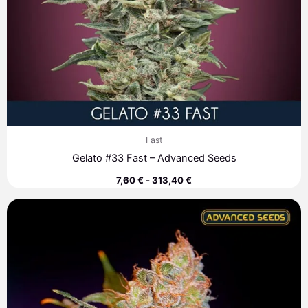
Fast
Gelato #33 Fast – Advanced Seeds
7,60
€
-
313,40
€
Rango
de
precios:
desde
7,60 €
hasta
72,70 €