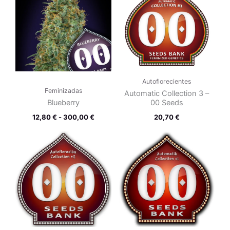
desde
12,80 €
hasta
300,00 €
Autoflorecientes
Feminizadas
Automatic Collection 3 –
Blueberry
00 Seeds
12,80
€
-
300,00
€
20,70
€