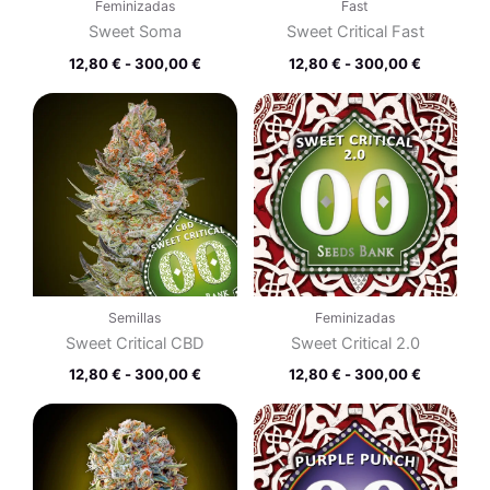
Feminizadas
Fast
Sweet Soma
Sweet Critical Fast
12,80
€
-
300,00
€
12,80
€
-
300,00
€
Rango
Rango
de
de
precios:
precios:
desde
desde
12,80 €
12,80 €
hasta
hasta
300,00 €
300,00 €
Semillas
Feminizadas
Sweet Critical CBD
Sweet Critical 2.0
12,80
€
-
300,00
€
12,80
€
-
300,00
€
Rango
Rango
de
de
precios:
precios:
desde
desde
12,80 €
12,80 €