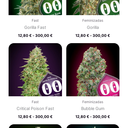
Fast
Feminizadas
Gorilla Fast
Gorilla
12,80
€
-
300,00
€
12,80
€
-
300,00
€
Rango
Rango
de
de
precios:
precios:
desde
desde
12,80 €
12,80 €
hasta
hasta
300,00 €
300,00 €
Fast
Feminizadas
Critical Poison Fast
Bubble Gum
12,80
€
-
300,00
€
12,80
€
-
300,00
€
Rango
Rango