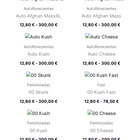
de
de
precios:
precios:
Autoflorecientes
Autoflorecientes
desde
desde
Auto Afghan MassXL
Auto Afghan Mass
12,80 €
12,80 €
hasta
hasta
12,80
€
-
300,00
€
12,80
€
-
300,00
€
300,00 €
300,00 €
Rango
Rango
de
de
precios:
precios:
Autoflorecientes
Autoflorecientes
desde
desde
Auto Kush
Auto Cheese
12,80 €
12,80 €
hasta
hasta
12,80
€
-
300,00
€
12,80
€
-
300,00
€
300,00 €
300,00 €
Rango
Rango
de
de
precios:
precios:
Feminizadas
Fast
desde
desde
00 Skunk
00 Kush Fast
12,80 €
12,80 €
hasta
hasta
12,80
€
-
300,00
€
12,80
€
-
78,50
€
300,00 €
78,50 €
Rango
Rango
de
de
precios:
precios:
Feminizadas
Feminizadas
desde
desde
00 Kush
00 Cheese
12,80 €
12,80 €
hasta
hasta
12,80
€
-
300,00
€
12,80
€
-
300,00
€