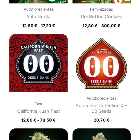
Autoflorecientes
Feminizadas
Auto Gorilla
Do-Si-Dos Cookies
12,80
€
-
17,20
€
12,80
€
-
300,00
€
Rango
de
precios:
desde
12,80 €
hasta
78,50 €
Autoflorecientes
Fast
Automatic Collection 4 –
California Kush Fast
00 Seeds
12,80
€
-
78,50
€
20,70
€
Rango
Rango
de
de