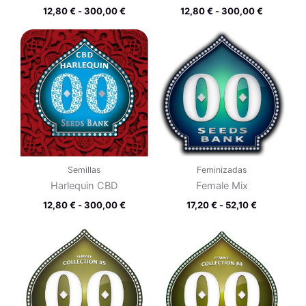
12,80
€
-
300,00
€
12,80
€
-
300,00
€
Rango
Rango
de
de
precios:
precios:
desde
desde
12,80 €
17,20 €
hasta
hasta
300,00 €
52,10 €
Semillas
Feminizadas
Harlequin CBD
Female Mix
12,80
€
-
300,00
€
17,20
€
-
52,10
€