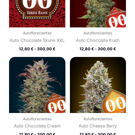
300,00 €
300,00 €
Autoflorecientes
Autoflorecientes
Auto Chocolate Skunk XXL
Auto Chocolate Kush
12,80
€
-
300,00
€
12,80
€
-
300,00
€
Rango
Rango
de
de
precios:
precios:
desde
desde
12,80 €
12,80 €
hasta
hasta
300,00 €
300,00 €
Autoflorecientes
Autoflorecientes
Auto Chocolate Cream
Auto Cheese Berry
12,80
€
-
300,00
€
12,80
€
-
300,00
€