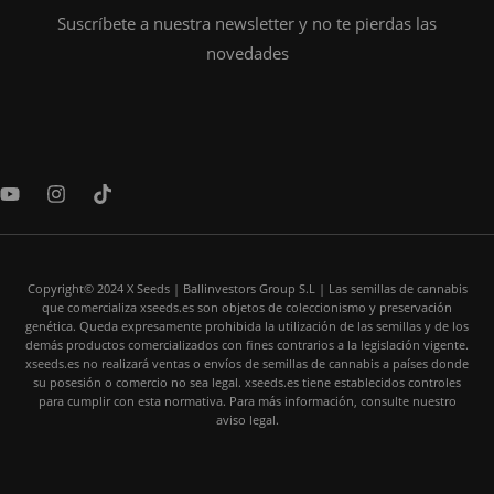
Suscríbete a nuestra newsletter y no te pierdas las
novedades
Y
I
T
o
n
i
u
s
k
t
t
t
u
a
o
b
Copyright© 2024 X Seeds | Ballinvestors Group S.L | Las semillas de cannabis
g
k
que comercializa xseeds.es son objetos de coleccionismo y preservación
e
r
genética. Queda expresamente prohibida la utilización de las semillas y de los
a
demás productos comercializados con fines contrarios a la legislación vigente.
m
xseeds.es no realizará ventas o envíos de semillas de cannabis a países donde
su posesión o comercio no sea legal. xseeds.es tiene establecidos controles
para cumplir con esta normativa. Para más información, consulte nuestro
aviso legal.