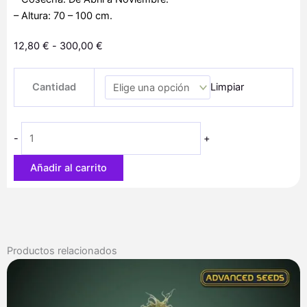
– Altura: 70 – 100 cm.
Rango
12,80
€
-
300,00
€
de
Auto
precios:
Cantidad
Limpiar
Super
desde
Skunk
12,80 €
cantidad
hasta
-
+
300,00 €
Añadir al carrito
Productos relacionados
Rango
de
precios:
desde