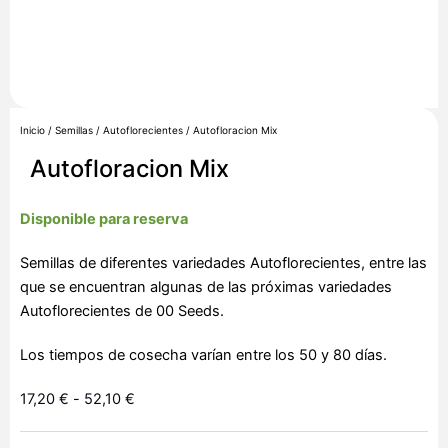
Inicio
/
Semillas
/
Autoflorecientes
/ Autofloracion Mix
Autofloracion Mix
Disponible para reserva
Semillas de diferentes variedades Autoflorecientes, entre las
que se encuentran algunas de las próximas variedades
Autoflorecientes de 00 Seeds.
Los tiempos de cosecha varían entre los 50 y 80 días.
Rango
17,20
€
-
52,10
€
de
Autofloracion
precios: