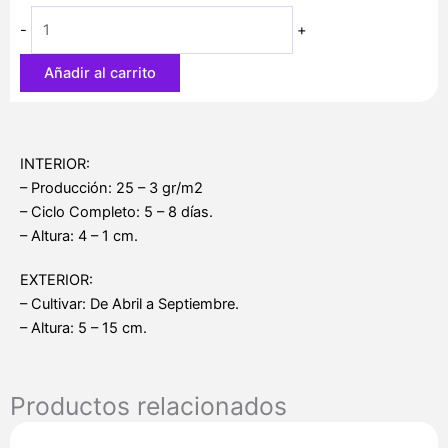
Mix
desde
-
+
cantidad
17,20 €
hasta
Añadir al carrito
52,10 €
INTERIOR:
– Producción: 25 – 3 gr/m2
– Ciclo Completo: 5 – 8 días.
– Altura: 4 – 1 cm.
EXTERIOR:
– Cultivar: De Abril a Septiembre.
– Altura: 5 – 15 cm.
Productos relacionados