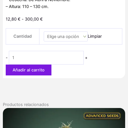
– Altura: 110 – 130 cm.
Rango
12,80
€
-
300,00
€
de
Auto
precios:
Cantidad
Limpiar
Do-
desde
Si-
12,80 €
Dos
hasta
-
+
Cookies
300,00 €
cantidad
Añadir al carrito
Productos relacionados
Rango
de
precios:
desde