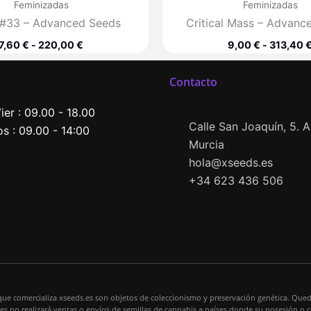
Feminizadas
Feminizadas
 #33 – Advanced Seeds
Critical Mass – Advanc
7,60
€
-
220,00
€
9,00
€
-
313,40
Contacto
ier : 09.00 - 18.00
Calle San Joaquín, 5. Al
s : 09.00 - 14:00
Murcia
hola@xseeds.es
+34 623 436 506
que comercializa xseeds.es son objetos de coleccionismo y preservación genética. Qued
s.es no realizará ventas o envíos de semillas de cannabis a países donde su posesión o 