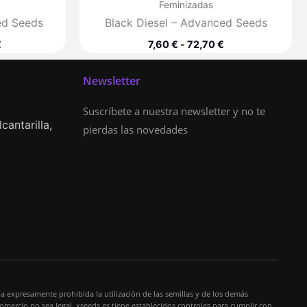
Feminizadas
ed Seeds
Black Diesel – Advanced Seeds
€
7,60
€
-
72,70
€
Newsletter
Suscríbete a nuestra newsletter y no te
cantarilla,
pierdas las novedades
a expresamente prohibida la utilización de las semillas y de los demás
comercio no sea legal. xseeds.es tiene establecidos controles para cumplir con