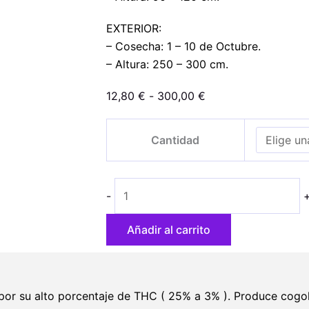
EXTERIOR:
– Cosecha: 1 – 10 de Octubre.
– Altura: 250 – 300 cm.
Rango
12,80
€
-
300,00
€
de
Gorilla
precios:
Cantidad
cantidad
desde
12,80 €
hasta
-
300,00 €
Añadir al carrito
 por su alto porcentaje de THC ( 25% a 3% ). Produce cogo