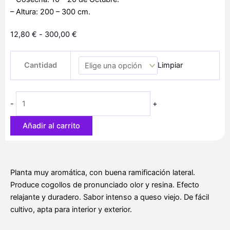
– Altura: 200 – 300 cm.
Rango
12,80
€
-
300,00
€
de
00
precios:
Cantidad
Limpiar
Cheese
desde
cantidad
12,80 €
hasta
-
+
300,00 €
Añadir al carrito
Planta muy aromática, con buena ramificación lateral.
Produce cogollos de pronunciado olor y resina. Efecto
relajante y duradero. Sabor intenso a queso viejo. De fácil
cultivo, apta para interior y exterior.