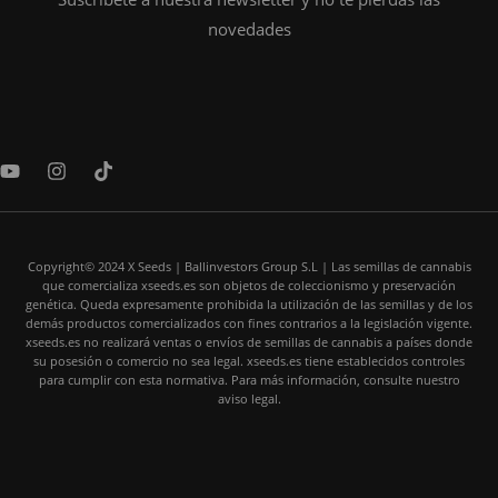
novedades
Y
I
T
o
n
i
u
s
k
t
t
t
u
a
o
b
Copyright© 2024 X Seeds | Ballinvestors Group S.L | Las semillas de cannabis
g
k
que comercializa xseeds.es son objetos de coleccionismo y preservación
e
r
genética. Queda expresamente prohibida la utilización de las semillas y de los
a
demás productos comercializados con fines contrarios a la legislación vigente.
m
xseeds.es no realizará ventas o envíos de semillas de cannabis a países donde
su posesión o comercio no sea legal. xseeds.es tiene establecidos controles
para cumplir con esta normativa. Para más información, consulte nuestro
aviso legal.