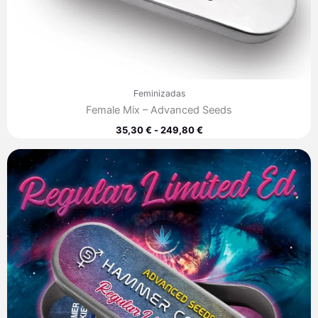
Feminizadas
Female Mix – Advanced Seeds
35,30
€
-
249,80
€