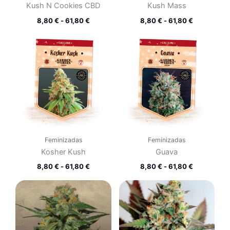
Kush N Cookies CBD
Kush Mass
8,80
€
-
61,80
€
8,80
€
-
61,80
€
Rango
Rango
de
de
precios:
precios:
desde
desde
8,80 €
8,80 €
hasta
hasta
61,80 €
61,80 €
Feminizadas
Feminizadas
Kosher Kush
Guava
8,80
€
-
61,80
€
8,80
€
-
61,80
€
Rango
Rango
de
de
precios:
precios:
desde
desde
8,80 €
8,80 €
hasta
hasta