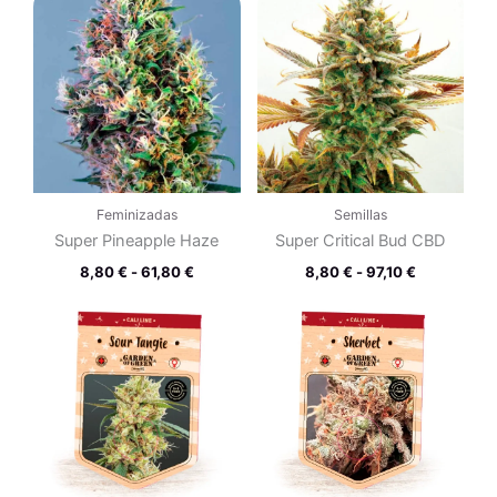
de
de
precios:
precios:
desde
desde
8,80 €
8,80 €
hasta
hasta
61,80 €
97,10 €
Feminizadas
Semillas
Super Pineapple Haze
Super Critical Bud CBD
8,80
€
-
61,80
€
8,80
€
-
97,10
€
Rango
Rango
de
de
precios:
precios:
desde
desde
8,80 €
8,80 €
hasta
hasta
61,80 €
61,80 €