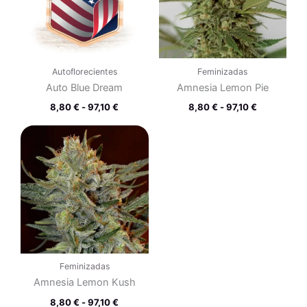
97,10 €
97,10 €
Autoflorecientes
Feminizadas
Auto Blue Dream
Amnesia Lemon Pie
8,80
€
-
97,10
€
8,80
€
-
97,10
€
Rango
de
precios:
desde
8,80 €
hasta
97,10 €
Feminizadas
Amnesia Lemon Kush
8,80
€
-
97,10
€