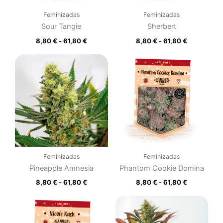
Feminizadas
Feminizadas
Sour Tangie
Sherbert
8,80
€
-
61,80
€
8,80
€
-
61,80
€
Rango
Rango
de
de
precios:
precios:
desde
desde
8,80 €
8,80 €
hasta
hasta
61,80 €
61,80 €
Feminizadas
Feminizadas
Pineapple Amnesia
Phantom Cookie Domina
8,80
€
-
61,80
€
8,80
€
-
61,80
€
Rango
Rango
de
de
precios:
precios: