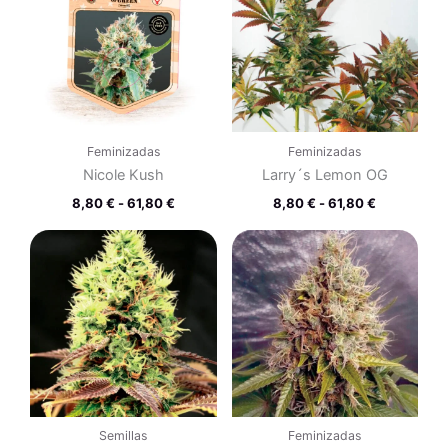
desde
desde
8,80 €
8,80 €
hasta
hasta
61,80 €
61,80 €
Feminizadas
Feminizadas
Nicole Kush
Larry´s Lemon OG
8,80
€
-
61,80
€
8,80
€
-
61,80
€
Rango
Rango
de
de
precios:
precios:
desde
desde
8,80 €
8,80 €
hasta
hasta
61,80 €
61,80 €
Semillas
Feminizadas