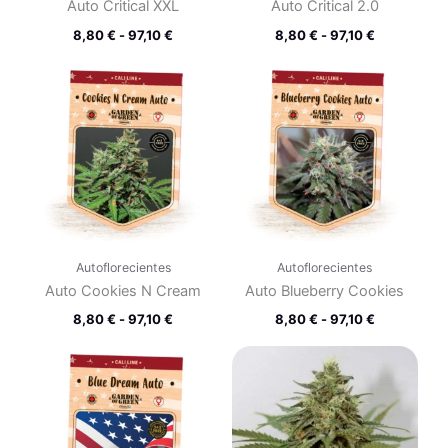
Auto Critical XXL
Auto Critical 2.0
8,80
€
-
97,10
€
8,80
€
-
97,10
€
Rango
Rango
de
de
precios:
precios:
desde
desde
8,80 €
8,80 €
hasta
hasta
97,10 €
97,10 €
Autoflorecientes
Autoflorecientes
Auto Cookies N Cream
Auto Blueberry Cookies
8,80
€
-
97,10
€
8,80
€
-
97,10
€
Rango
Rango
de
de
precios:
precios:
desde
desde
8,80 €
8,80 €
hasta
hasta