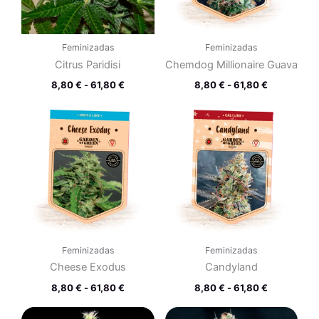
Feminizadas
Feminizadas
Citrus Paridisi
Chemdog Millionaire Guava
8,80
€
-
61,80
€
8,80
€
-
61,80
€
Rango
Rango
de
de
precios:
precios:
desde
desde
8,80 €
8,80 €
hasta
hasta
61,80 €
61,80 €
Feminizadas
Feminizadas
Cheese Exodus
Candyland
8,80
€
-
61,80
€
8,80
€
-
61,80
€
Rango
Rango