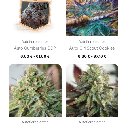
8,80 €
8,80 €
hasta
hasta
61,80 €
97,10 €
Autoflorecientes
Autoflorecientes
Auto Gumberries GDP
Auto Girl Scout Cookies
8,80
€
-
61,80
€
8,80
€
-
97,10
€
Rango
Rango
de
de
precios:
precios:
desde
desde
8,80 €
8,80 €
hasta
hasta
97,10 €
97,10 €
Autoflorecientes
Autoflorecientes