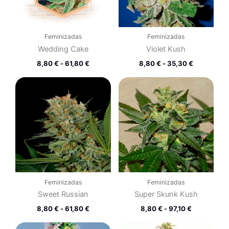
Feminizadas
Feminizadas
Wedding Cake
Violet Kush
8,80
€
-
61,80
€
8,80
€
-
35,30
€
Rango
Rango
de
de
precios:
precios:
desde
desde
8,80 €
8,80 €
hasta
hasta
61,80 €
97,10 €
Feminizadas
Feminizadas
Sweet Russian
Super Skunk Kush
8,80
€
-
61,80
€
8,80
€
-
97,10
€
Rango
Rango