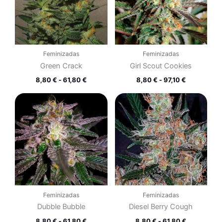
61,80 €
97,10 €
Feminizadas
Feminizadas
Green Crack
Girl Scout Cookies
8,80
€
-
61,80
€
8,80
€
-
97,10
€
Rango
Rango
de
de
precios:
precios:
desde
desde
8,80 €
8,80 €
hasta
hasta
61,80 €
61,80 €
Feminizadas
Feminizadas
Dubble Bubble
Diesel Berry Cough
8,80
€
-
61,80
€
8,80
€
-
61,80
€