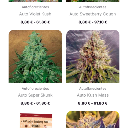
Autoflorecientes
Autoflorecientes
Auto Violet Kush
Auto Sweetberry Cough
8,80
€
-
61,80
€
8,80
€
-
97,10
€
Rango
Rango
de
de
precios:
precios:
desde
desde
8,80 €
8,80 €
hasta
hasta
61,80 €
61,80 €
Autoflorecientes
Autoflorecientes
Auto Super Skunk
Auto Kush Mass
8,80
€
-
61,80
€
8,80
€
-
61,80
€
Rango
Rango
de
de
precios:
precios:
desde
desde