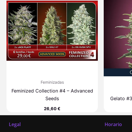
Feminizadas
Feminized Collection #4 – Advanced
Seeds
Gelato #
26,60
€
Legal
Horario