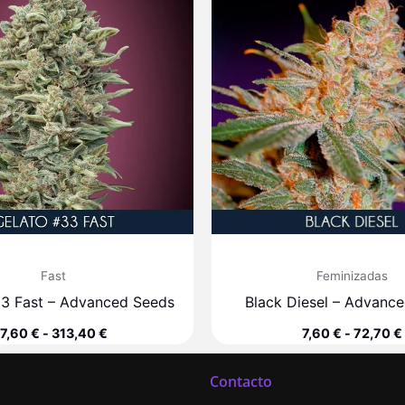
desde
7,60 €
hasta
313,40 €
Fast
Feminizadas
33 Fast – Advanced Seeds
Black Diesel – Advanc
7,60
€
-
313,40
€
7,60
€
-
72,70
€
Contacto