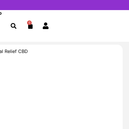
o
0
Cart
cal Relief CBD