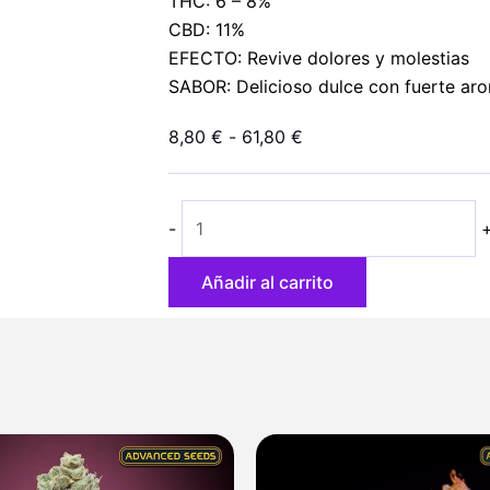
THC: 6 – 8%
CBD: 11%
EFECTO: Revive dolores y molestias
SABOR: Delicioso dulce con fuerte ar
Rango
8,80
€
-
61,80
€
de
Critical
precios:
Relief
desde
-
CBD
8,80 €
cantidad
hasta
Añadir al carrito
61,80 €
Rango
de
precios: