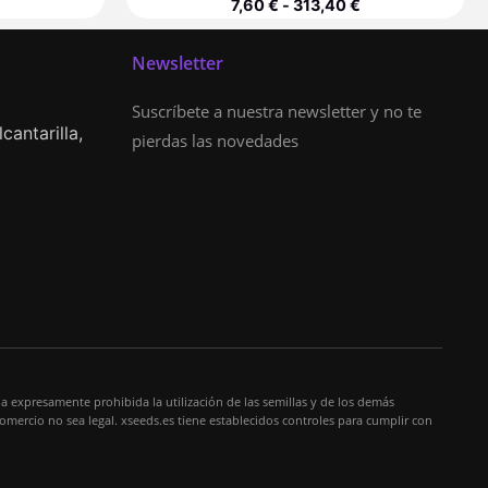
7,60
€
-
313,40
€
Newsletter
Suscríbete a nuestra newsletter y no te
cantarilla,
pierdas las novedades
a expresamente prohibida la utilización de las semillas y de los demás
comercio no sea legal. xseeds.es tiene establecidos controles para cumplir con