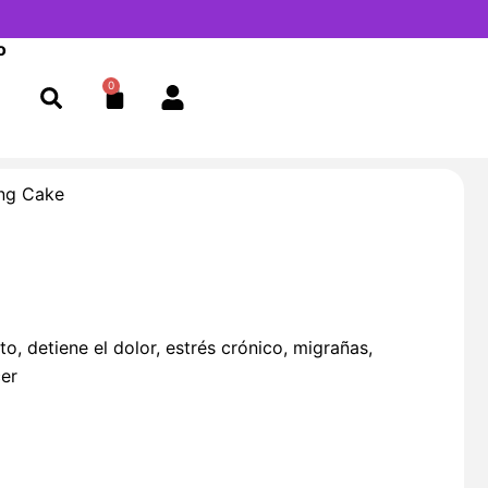
o
0
Cart
ng Cake
, detiene el dolor, estrés crónico, migrañas,
er