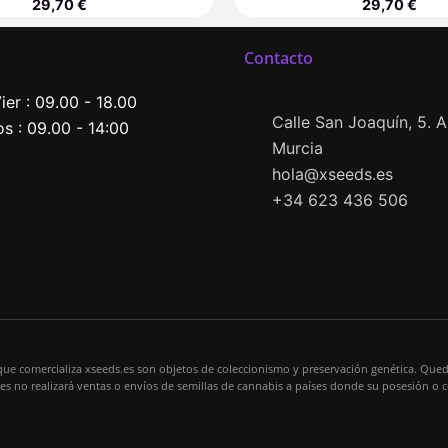
29,70
€
29,70
€
Contacto
ier : 09.00 - 18.00
Calle San Joaquín, 5. Al
s : 09.00 - 14:00
Murcia
hola@xseeds.es
+34 623 436 506
que comercializa xseeds.es son objetos de coleccionismo y preservación genética. Qued
s.es no realizará ventas o envíos de semillas de cannabis a países donde su posesión o 