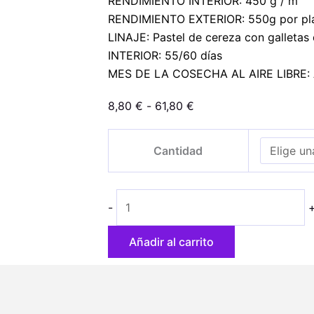
RENDIMIENTO INTERIOR: 450 g / m
RENDIMIENTO EXTERIOR: 550g por pl
LINAJE: Pastel de cereza con galletas 
INTERIOR: 55/60 días
MES DE LA COSECHA AL AIRE LIBRE: A
Rango
8,80
€
-
61,80
€
de
Wedding
precios:
Cantidad
Cake
desde
cantidad
8,80 €
hasta
-
61,80 €
Añadir al carrito