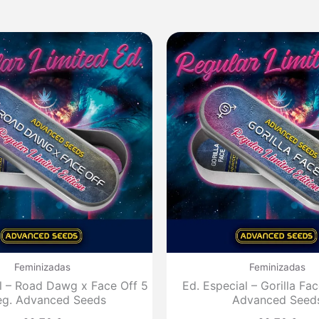
Feminizadas
Feminizadas
l – Road Dawg x Face Off 5
Ed. Especial – Gorilla Fac
reg. Advanced Seeds
Advanced Seed