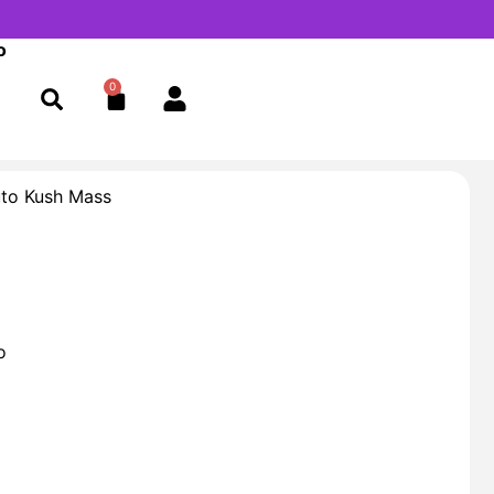
o
0
Cart
to Kush Mass
o