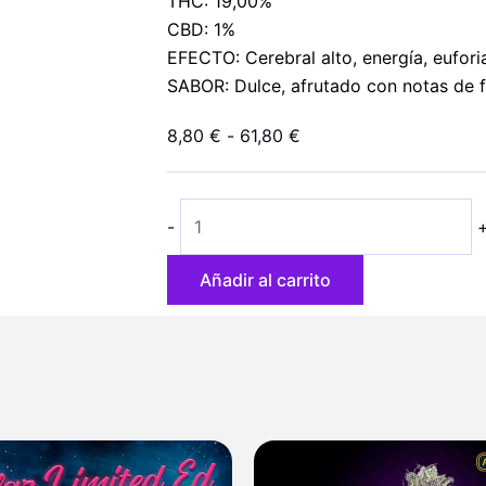
THC: 19,00%
CBD: 1%
EFECTO: Cerebral alto, energía, eufori
SABOR: Dulce, afrutado con notas de 
Rango
8,80
€
-
61,80
€
de
Auto
precios:
Kush
desde
-
Mass
8,80 €
cantidad
hasta
Añadir al carrito
61,80 €