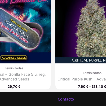
Feminizadas
Feminizadas
al – Gorilla Face 5 u. reg.
Advanced Seeds
Critical Purple Kush – Ad
29,70
€
7,60
€
-
313,40
Contacto