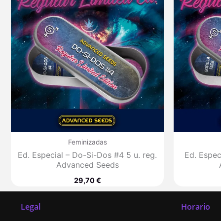
Feminizadas
Ed. Especial – Do-Si-Dos #4 5 u. reg.
Ed. Especi
Advanced Seeds
29,70
€
Legal
Horario