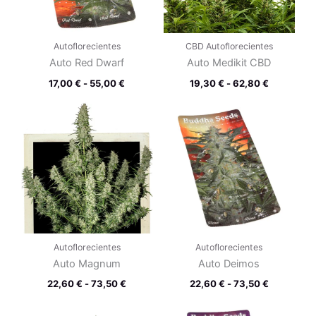
Autoflorecientes
CBD Autoflorecientes
Auto Red Dwarf
Auto Medikit CBD
17,00
€
-
55,00
€
19,30
€
-
62,80
€
Rango
Rango
de
de
precios:
precios:
desde
desde
22,60 €
22,60 €
hasta
hasta
73,50 €
73,50 €
Autoflorecientes
Autoflorecientes
Auto Magnum
Auto Deimos
22,60
€
-
73,50
€
22,60
€
-
73,50
€
Rango
Rango