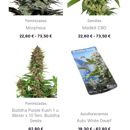
Feminizadas
Semillas
Morpheus
Medikit CBD
22,60
€
-
73,50
€
22,60
€
-
73,50
€
Rango
de
precios:
desde
19,30 €
hasta
62,80 €
Feminizadas
Buddha Purple Kush 1 u.
Autoflorecientes
Blister x 10 fem. Buddha
Seeds
Auto White Dwarf
62,80
€
19,30
€
-
62,80
€