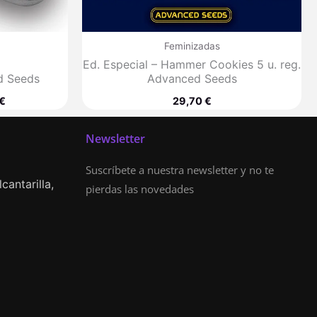
Feminizadas
Ed. Especial – Hammer Cookies 5 u. reg.
d Seeds
Advanced Seeds
€
29,70
€
Newsletter
Suscríbete a nuestra newsletter y no te
cantarilla,
pierdas las novedades