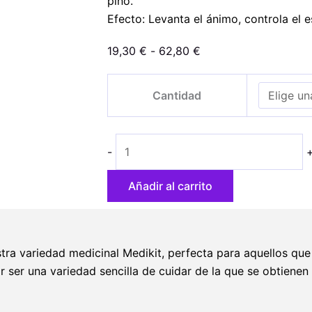
pino.
Efecto: Levanta el ánimo, controla el e
Rango
19,30
€
-
62,80
€
de
Auto
precios:
Cantidad
Medikit
desde
CBD
19,30 €
cantidad
hasta
-
62,80 €
Añadir al carrito
stra variedad medicinal Medikit, perfecta para aquellos qu
 ser una variedad sencilla de cuidar de la que se obtiene