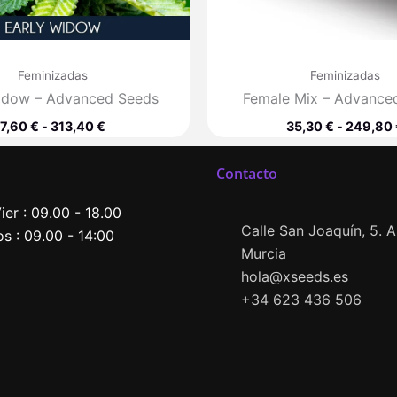
Feminizadas
Feminizadas
idow – Advanced Seeds
Female Mix – Advance
7,60
€
-
313,40
€
35,30
€
-
249,80
Contacto
ier : 09.00 - 18.00
Calle San Joaquín, 5. Al
s : 09.00 - 14:00
Murcia
hola@xseeds.es
+34 623 436 506