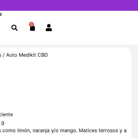
o
0
Cart
s
/ Auto Medikit CBD
ciente
 g
s como limón, naranja y/o mango. Matices terrosos y a