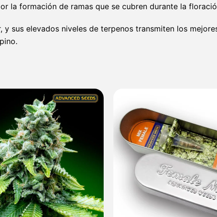
or la formación de ramas que se cubren durante la floraci
, y sus elevados niveles de terpenos transmiten los mejore
pino.
Rango
de
precios:
desde
7,60 €
hasta
313,40 €