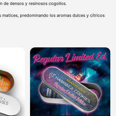
ón de densos y resinosos cogollos.
s matices, predominando los aromas dulces y cítricos
Rango
de
precios:
desde
35,30 €
hasta
249,80 €