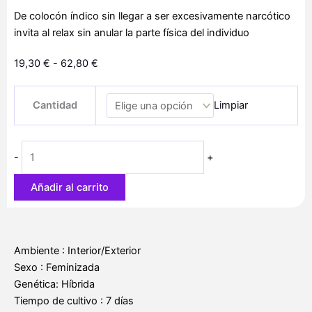
De colocón índico sin llegar a ser excesivamente narcótico
invita al relax sin anular la parte física del individuo
Rango
19,30
€
-
62,80
€
de
Auto
precios:
Cantidad
Limpiar
Buddha
desde
Purple
19,30 €
Kush
hasta
-
+
cantidad
62,80 €
Añadir al carrito
Ambiente : Interior/Exterior
Sexo : Feminizada
Genética: Híbrida
Tiempo de cultivo : 7 días