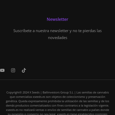
Newsletter
Suscríbete a nuestra newsletter y no te pierdas las
novedades
Y
I
T
o
n
i
u
s
k
t
t
t
u
a
o
b
Copyright© 2024 X Seeds | Ballinvestors Group S.L | Las semillas de cannabis
g
k
que comercializa xseeds.es son objetos de coleccionismo y preservación
e
r
genética. Queda expresamente prohibida la utilización de las semillas y de los
a
demás productos comercializados con fines contrarios a la legislación vigente.
m
xseeds.es no realizará ventas o envíos de semillas de cannabis a países donde
su posesión o comercio no sea legal. xseeds.es tiene establecidos controles