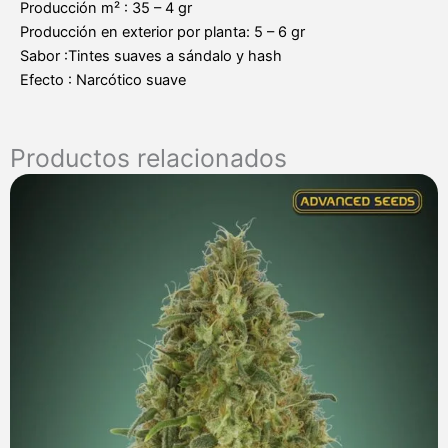
Producción m² : 35 – 4 gr
Producción en exterior por planta: 5 – 6 gr
Sabor :Tintes suaves a sándalo y hash
Efecto : Narcótico suave
Productos relacionados
Rango
de
precios:
desde
7,00 €
hasta
285,00 €