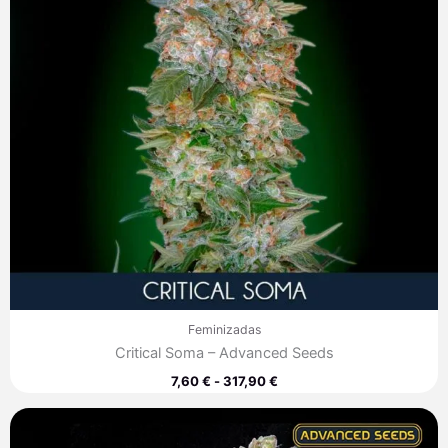
Feminizadas
Critical Soma – Advanced Seeds
7,60
€
-
317,90
€
Rango
de