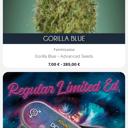
Feminizadas
Gorilla Blue – Advanced Seeds
7,00
€
-
285,00
€