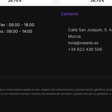
29,70
€
29,70
€
Contacto
ier : 09.00 - 18.00
Calle San Joaquín, 5. Al
s : 09.00 - 14:00
Murcia
hola@xseeds.es
+34 623 436 506
 que comercializa xseeds.es son objetos de coleccionismo y preservación genética. Que
s.es no realizará ventas o envíos de semillas de cannabis a países donde su posesión o