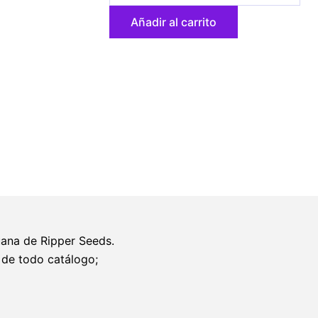
x
Añadir al carrito
Zombie
Kush
3
u.
fem.
Ed.
Lim.
Ripper
Seeds
cantidad
uana de Ripper Seeds.
 de todo catálogo;