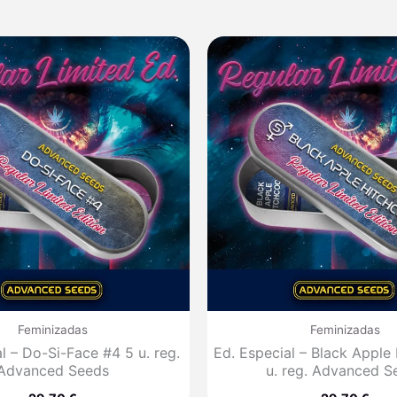
Feminizadas
Feminizadas
l – Do-Si-Face #4 5 u. reg.
Ed. Especial – Black Apple
Advanced Seeds
u. reg. Advanced S