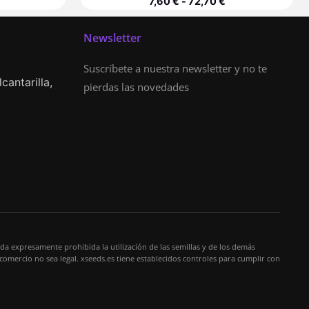
7,60
€
-
72,70
€
Newsletter
Suscríbete a nuestra newsletter y no te
cantarilla,
pierdas las novedades
da expresamente prohibida la utilización de las semillas y de los demás
 comercio no sea legal. xseeds.es tiene establecidos controles para cumplir con