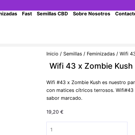
nizadas
Fast
Semillas CBD
Sobre Nosotros
Contact
Inicio
/
Semillas
/
Feminizadas
/ Wifi 4
Wifi 43 x Zombie Kush 
Wifi #43 x Zombie Kush es nuestro pa
con matices cítricos terrosos. Wifi#4
sabor marcado.
19,20
€
Wifi
43