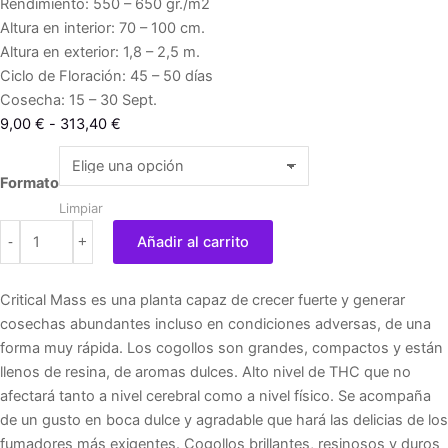
Rendimiento: 550 – 650 gr./m2
Altura en interior: 70 – 100 cm.
Altura en exterior: 1,8 – 2,5 m.
Ciclo de Floración: 45 – 50 días
Cosecha: 15 – 30 Sept.
Rango
9,00
€
-
313,40
€
de
Critical
precios:
Mass
Formato
desde
-
Limpiar
9,00 €
Advanced
-
+
Añadir al carrito
hasta
Seeds
313,40 €
cantidad
Critical Mass es una planta capaz de crecer fuerte y generar
cosechas abundantes incluso en condiciones adversas, de una
forma muy rápida. Los cogollos son grandes, compactos y están
llenos de resina, de aromas dulces. Alto nivel de THC que no
afectará tanto a nivel cerebral como a nivel físico. Se acompaña
de un gusto en boca dulce y agradable que hará las delicias de los
fumadores más exigentes. Cogollos brillantes, resinosos y duros