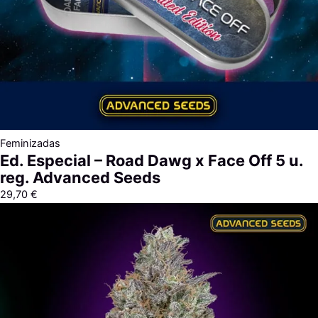
Feminizadas
Ed. Especial – Road Dawg x Face Off 5 u.
reg. Advanced Seeds
29,70
€
Rango
de
precios:
desde
7,60 €
hasta
313,40 €