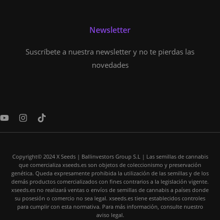
Newsletter
Suscríbete a nuestra newsletter y no te pierdas las
novedades
Y
I
T
o
n
i
u
s
k
t
t
t
u
a
o
Copyright© 2024 X Seeds | Ballinvestors Group S.L | Las semillas de cannabis
b
g
k
que comercializa xseeds.es son objetos de coleccionismo y preservación
e
r
genética. Queda expresamente prohibida la utilización de las semillas y de los
a
demás productos comercializados con fines contrarios a la legislación vigente.
m
xseeds.es no realizará ventas o envíos de semillas de cannabis a países donde
su posesión o comercio no sea legal. xseeds.es tiene establecidos controles
para cumplir con esta normativa. Para más información, consulte nuestro
aviso legal.