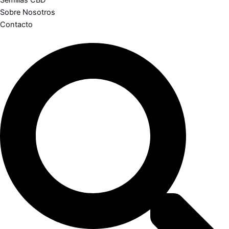
Semillas CBD
Sobre Nosotros
Contacto
Search