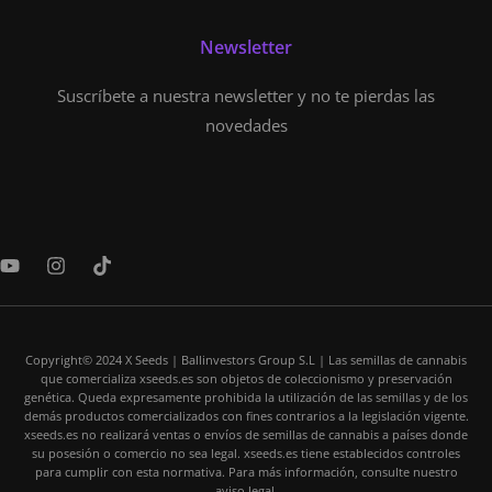
Newsletter
Suscríbete a nuestra newsletter y no te pierdas las
novedades
Y
I
T
o
n
i
u
s
k
t
t
t
u
a
o
b
Copyright© 2024 X Seeds | Ballinvestors Group S.L | Las semillas de cannabis
g
k
que comercializa xseeds.es son objetos de coleccionismo y preservación
e
r
genética. Queda expresamente prohibida la utilización de las semillas y de los
a
demás productos comercializados con fines contrarios a la legislación vigente.
m
xseeds.es no realizará ventas o envíos de semillas de cannabis a países donde
su posesión o comercio no sea legal. xseeds.es tiene establecidos controles
para cumplir con esta normativa. Para más información, consulte nuestro
aviso legal.