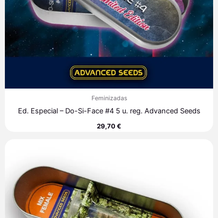
Feminizadas
Ed. Especial – Do-Si-Face #4 5 u. reg. Advanced Seeds
29,70
€
Rango
de
precios:
desde
35,30 €
hasta
249,80 €