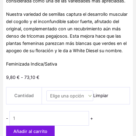
considerada como una de las variedades más apreciadas.
Nuestra variedad de semillas captura el desarrollo muscular
del cogollo y el inconfundible sabor fuerte, afrutado del
original, complementado con un recubrimiento aún más
denso de tricomas pegajosos. Esta mejora hace que las
plantas femeninas parezcan más blancas que verdes en el
apogeo de su floración y le da a White Diesel su nombre.
Feminizada Indica/Sativa
Rango
9,80
€
-
73,10
€
de
White
precios:
Cantidad
Limpiar
Diesel
desde
cantidad
9,80 €
hasta
-
+
73,10 €
Añadir al carrito