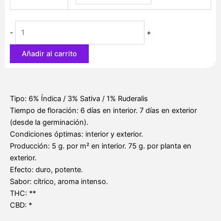
desde
22,00 €
hasta
-
+
62,30 €
Añadir al carrito
Tipo: 6% Índica / 3% Sativa / 1% Ruderalis
Tiempo de floración: 6 días en interior. 7 días en exterior
(desde la germinación).
Condiciones óptimas: interior y exterior.
Producción: 5 g. por m² en interior. 75 g. por planta en
exterior.
Efecto: duro, potente.
Sabor: cítrico, aroma intenso.
THC: **
CBD: *