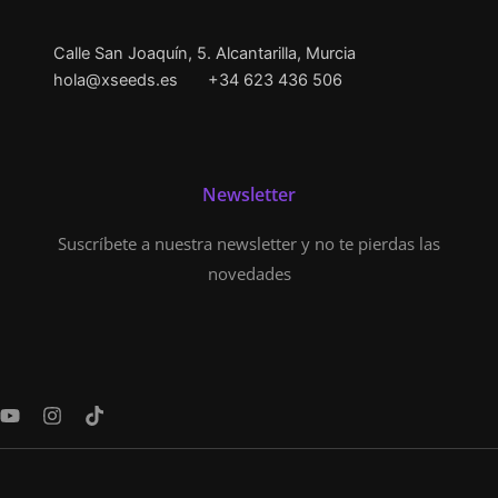
Calle San Joaquín, 5. Alcantarilla, Murcia
hola@xseeds.es
+34 623 436 506
Newsletter
Suscríbete a nuestra newsletter y no te pierdas las
novedades
Y
I
T
o
n
i
u
s
k
t
t
t
u
a
o