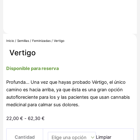
Inicio
/
Semillas
/
Feminizadas
/ Vertigo
Vertigo
Disponible para reserva
Profunda… Una vez que hayas probado Vértigo, el único
camino es hacia arriba, ya que ésta es una gran opción
autofloreciente para los y las pacientes que usan cannabis
medicinal para calmar sus dolores.
Rango
22,00
€
-
62,30
€
de
Vertigo
precios:
Cantidad
Limpiar
cantidad