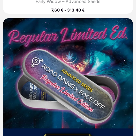
Early Widow – Advanced Seeds
7,60
€
-
313,40
€