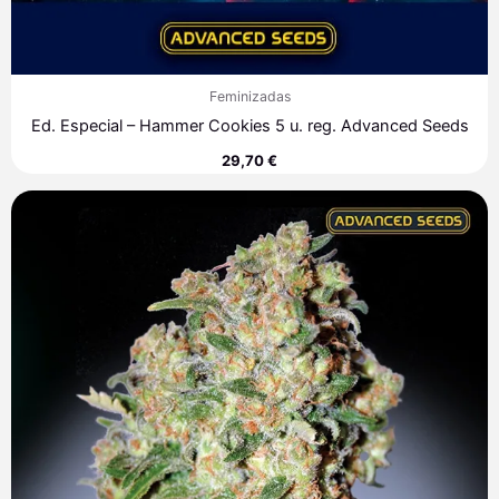
Feminizadas
Ed. Especial – Hammer Cookies 5 u. reg. Advanced Seeds
29,70
€
Rango
de
precios:
desde
5,30 €
hasta
313,40 €