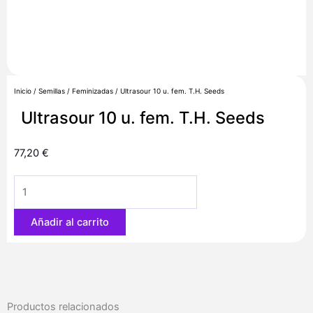
Inicio
/
Semillas
/
Feminizadas
/ Ultrasour 10 u. fem. T.H. Seeds
Ultrasour 10 u. fem. T.H. Seeds
77,20
€
Ultrasour
10
u.
Añadir al carrito
fem.
T.H.
Seeds
cantidad
Productos relacionados