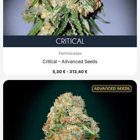
Feminizadas
Critical – Advanced Seeds
5,30
€
-
313,40
€
Rango
de
precios:
desde
8,00 €
hasta
308,90 €