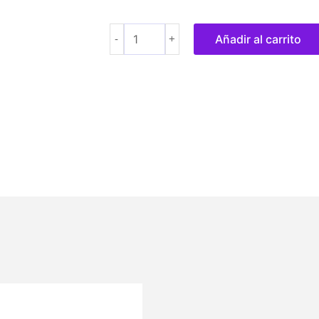
hasta
72,80 €
Añadir al carrito
-
+