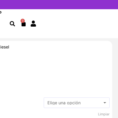
o
Cart
0
iesel
Limpiar