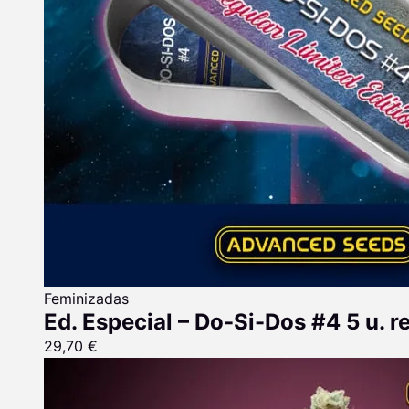
Feminizadas
Ed. Especial – Do-Si-Dos #4 5 u. 
29,70
€
Rango
de