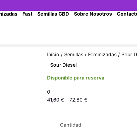
nizadas
Fast
Semillas CBD
Sobre Nosotros
Contact
Inicio
/
Semillas
/
Feminizadas
/ Sour D
Sour Diesel
Disponible para reserva
0
Rango
41,60
€
-
72,80
€
de
Sour
precios:
Diesel
desde
Cantidad
cantidad
41,60 €