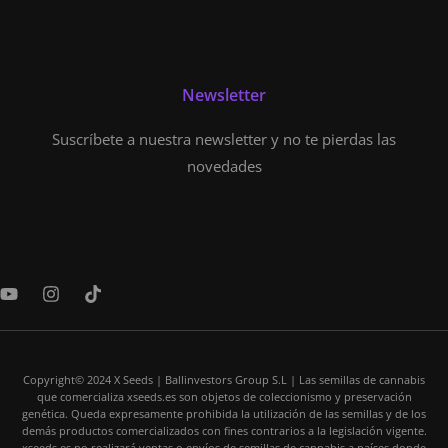
Newsletter
Suscríbete a nuestra newsletter y no te pierdas las
novedades
Y
I
T
o
n
i
u
s
k
t
t
t
u
a
o
b
Copyright© 2024 X Seeds | Ballinvestors Group S.L | Las semillas de cannabis
g
k
que comercializa xseeds.es son objetos de coleccionismo y preservación
e
r
genética. Queda expresamente prohibida la utilización de las semillas y de los
a
demás productos comercializados con fines contrarios a la legislación vigente.
m
xseeds.es no realizará ventas o envíos de semillas de cannabis a países donde