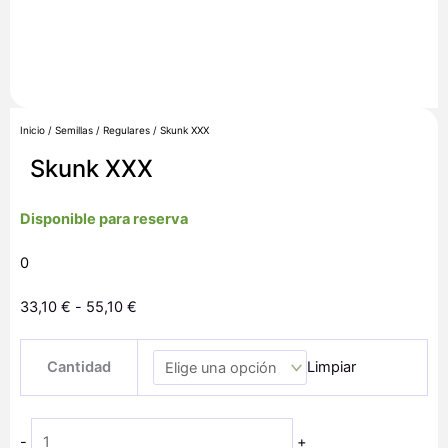
Inicio
/
Semillas
/
Regulares
/ Skunk XXX
Skunk XXX
Disponible para reserva
0
Rango
33,10
€
-
55,10
€
de
Skunk
precios:
Cantidad
Limpiar
XXX
desde
cantidad
33,10 €
hasta
-
+