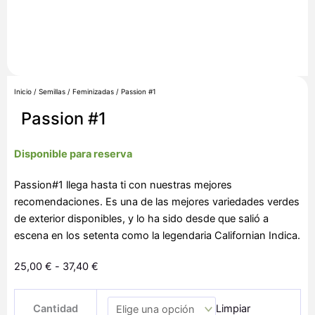
Inicio
/
Semillas
/
Feminizadas
/ Passion #1
Passion #1
Disponible para reserva
Passion#1 llega hasta ti con nuestras mejores
recomendaciones. Es una de las mejores variedades verdes
de exterior disponibles, y lo ha sido desde que salió a
escena en los setenta como la legendaria Californian Indica.
Rango
25,00
€
-
37,40
€
de
Passion
precios:
Cantidad
Limpiar
#1