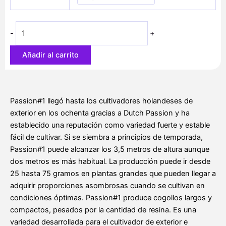
desde
cantidad
25,00 €
hasta
-
+
37,40 €
Añadir al carrito
Passion#1 llegó hasta los cultivadores holandeses de
exterior en los ochenta gracias a Dutch Passion y ha
establecido una reputación como variedad fuerte y estable
fácil de cultivar. Si se siembra a principios de temporada,
Passion#1 puede alcanzar los 3,5 metros de altura aunque
dos metros es más habitual. La producción puede ir desde
25 hasta 75 gramos en plantas grandes que pueden llegar a
adquirir proporciones asombrosas cuando se cultivan en
condiciones óptimas. Passion#1 produce cogollos largos y
compactos, pesados por la cantidad de resina. Es una
variedad desarrollada para el cultivador de exterior e