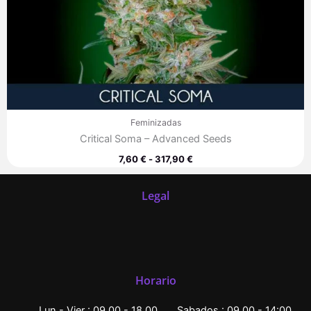
Feminizadas
Critical Soma – Advanced Seeds
7,60
€
-
317,90
€
Legal
Horario
Lun - Vier : 09.00 - 18.00
Sabados : 09.00 - 14:00