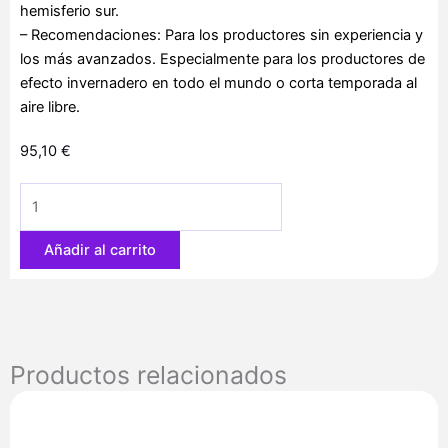
hemisferio sur.
– Recomendaciones: Para los productores sin experiencia y
los más avanzados. Especialmente para los productores de
efecto invernadero en todo el mundo o corta temporada al
aire libre.
95,10
€
NL5
Skunk
15
Añadir al carrito
u.
reg.
Mr.
Nice
cantidad
Productos relacionados