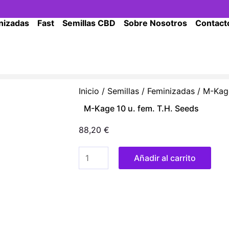
nizadas
Fast
Semillas CBD
Sobre Nosotros
Contact
Inicio
/
Semillas
/
Feminizadas
/ M-Kage
M-Kage 10 u. fem. T.H. Seeds
88,20
€
M-
Añadir al carrito
Kage
10
u.
fem.
T.H.