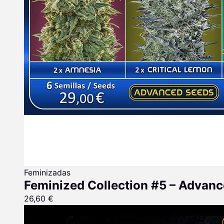
Feminizadas
Feminized Collection #5 – Advan
26,60
€
Rango