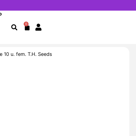
o
Cart
0
 10 u. fem. T.H. Seeds