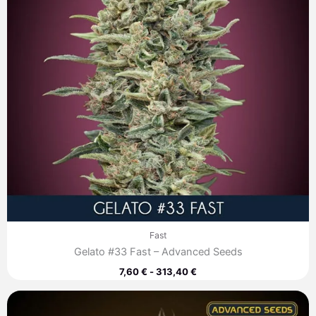
Fast
Gelato #33 Fast – Advanced Seeds
7,60
€
-
313,40
€
Rango
de