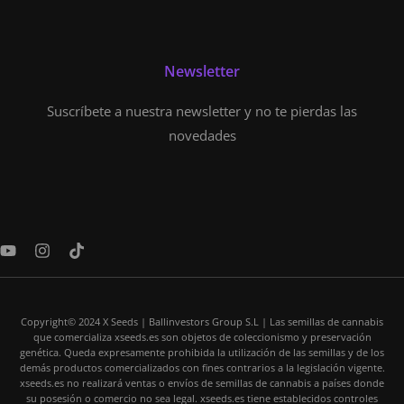
Newsletter
Suscríbete a nuestra newsletter y no te pierdas las
novedades
Y
I
T
o
n
i
u
s
k
t
t
t
u
a
o
Copyright© 2024 X Seeds | Ballinvestors Group S.L | Las semillas de cannabis
b
g
k
que comercializa xseeds.es son objetos de coleccionismo y preservación
e
r
genética. Queda expresamente prohibida la utilización de las semillas y de los
a
demás productos comercializados con fines contrarios a la legislación vigente.
m
xseeds.es no realizará ventas o envíos de semillas de cannabis a países donde
su posesión o comercio no sea legal. xseeds.es tiene establecidos controles