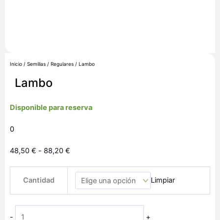
Inicio
/
Semillas
/
Regulares
/ Lambo
Lambo
Disponible para reserva
0
Rango
48,50
€
-
88,20
€
de
Lambo
precios:
Cantidad
Limpiar
cantidad
desde
48,50 €
hasta
-
+