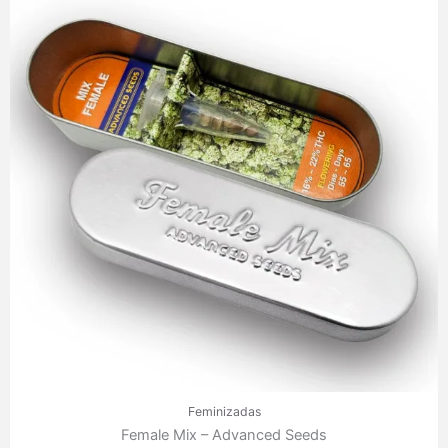
precios:
desde
35,30 €
hasta
249,80 €
Feminizadas
Female Mix – Advanced Seeds