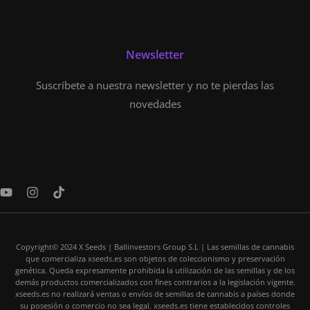
Newsletter
Suscríbete a nuestra newsletter y no te pierdas las
novedades
Y
I
T
o
n
i
u
s
k
t
t
t
u
a
o
Copyright© 2024 X Seeds | Ballinvestors Group S.L | Las semillas de cannabis
b
g
k
que comercializa xseeds.es son objetos de coleccionismo y preservación
e
r
genética. Queda expresamente prohibida la utilización de las semillas y de los
a
demás productos comercializados con fines contrarios a la legislación vigente.
m
xseeds.es no realizará ventas o envíos de semillas de cannabis a países donde
su posesión o comercio no sea legal. xseeds.es tiene establecidos controles