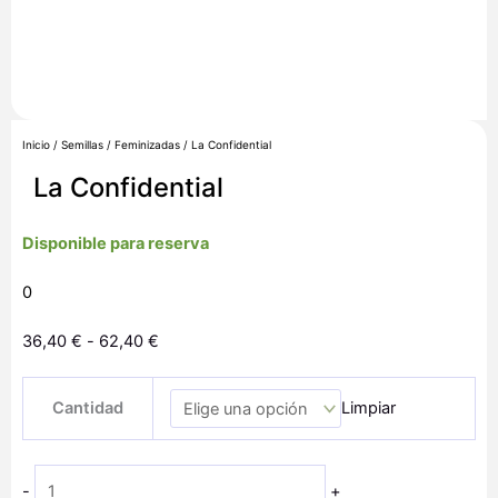
Inicio
/
Semillas
/
Feminizadas
/ La Confidential
La Confidential
Disponible para reserva
0
Rango
36,40
€
-
62,40
€
de
La
precios:
Cantidad
Limpiar
Confidential
desde
cantidad
36,40 €
hasta
-
+