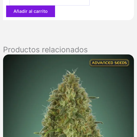
62,40 €
Añadir al carrito
Productos relacionados
Rango
de
precios:
desde
7,00 €
hasta
285,00 €