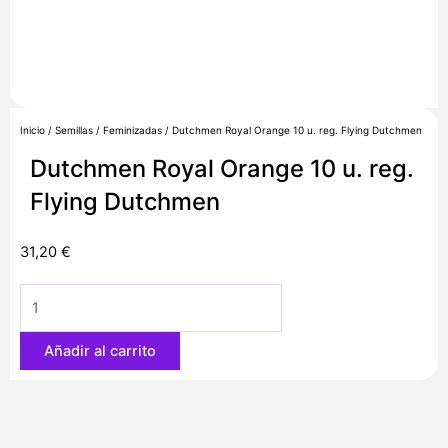
Inicio
/
Semillas
/
Feminizadas
/ Dutchmen Royal Orange 10 u. reg. Flying Dutchmen
Dutchmen Royal Orange 10 u. reg.
Flying Dutchmen
31,20
€
Dutchmen
Royal
Orange
Añadir al carrito
10
u.
reg.
Flying