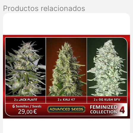
Dutchmen
Productos relacionados
cantidad