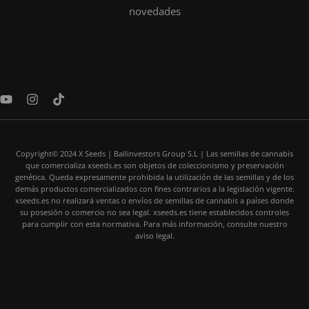
novedades
Y
I
T
o
n
i
u
s
k
t
t
t
u
a
o
Copyright© 2024 X Seeds | Ballinvestors Group S.L | Las semillas de cannabis
b
g
k
que comercializa xseeds.es son objetos de coleccionismo y preservación
e
r
genética. Queda expresamente prohibida la utilización de las semillas y de los
a
demás productos comercializados con fines contrarios a la legislación vigente.
m
xseeds.es no realizará ventas o envíos de semillas de cannabis a países donde
su posesión o comercio no sea legal. xseeds.es tiene establecidos controles
para cumplir con esta normativa. Para más información, consulte nuestro
aviso legal.