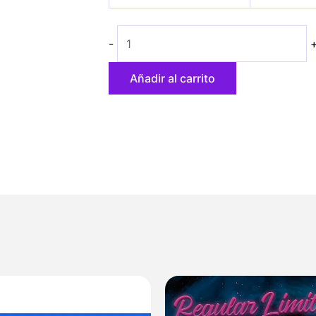
cantidad
43,70 €
hasta
-
79,40 €
Añadir al carrito