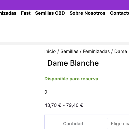
nizadas
Fast
Semillas CBD
Sobre Nosotros
Contact
Inicio
/
Semillas
/
Feminizadas
/ Dame 
Dame Blanche
Disponible para reserva
0
Rango
43,70
€
-
79,40
€
de
Dame
precios:
Cantidad
Blanche
desde