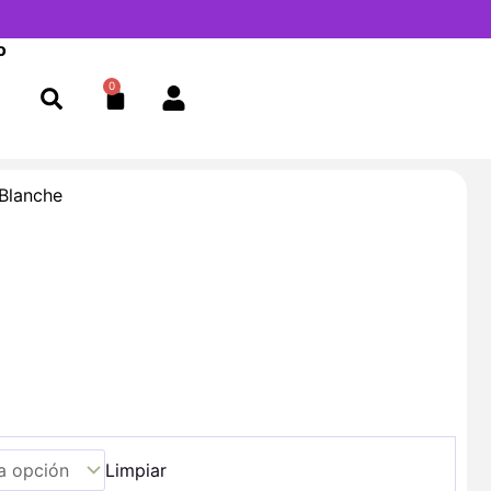
o
0
Cart
Blanche
Limpiar