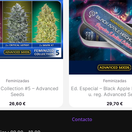
Feminizadas
Feminizadas
 Collection #5 – Advanced
Ed. Especial – Black Apple
Seeds
u. reg. Advanced S
26,60
€
29,70
€
Contacto