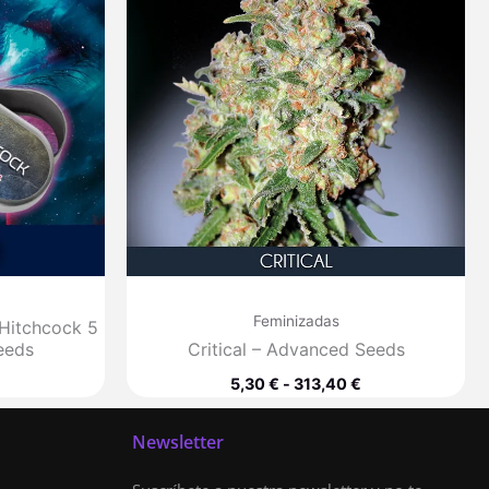
desde
5,30 €
hasta
313,40 €
Feminizadas
 Hitchcock 5
eeds
Critical – Advanced Seeds
5,30
€
-
313,40
€
Newsletter