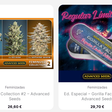
Feminizadas
Feminizadas
 Collection #2 – Advanced
Ed. Especial – Gorilla Fac
Seeds
Advanced Seed
26,60
€
29,70
€