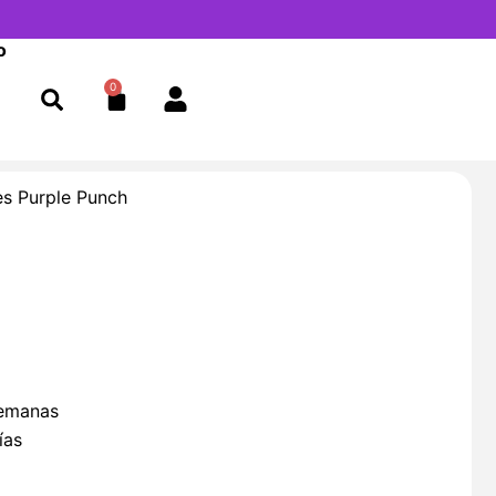
o
0
Cart
s Purple Punch
semanas
ías