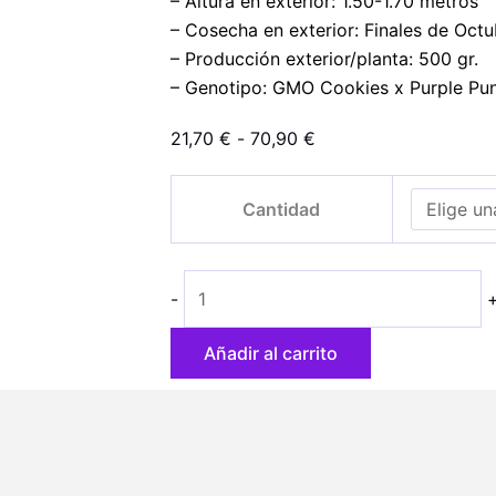
– Altura en exterior: 1.50-1.70 metros
– Cosecha en exterior: Finales de Octu
– Producción exterior/planta: 500 gr.
– Genotipo: GMO Cookies x Purple Pu
Rango
21,70
€
-
70,90
€
de
Cookies
precios:
Cantidad
Purple
desde
Punch
21,70 €
cantidad
hasta
-
70,90 €
Añadir al carrito