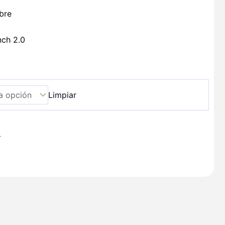
bre
nch 2.0
Limpiar
+