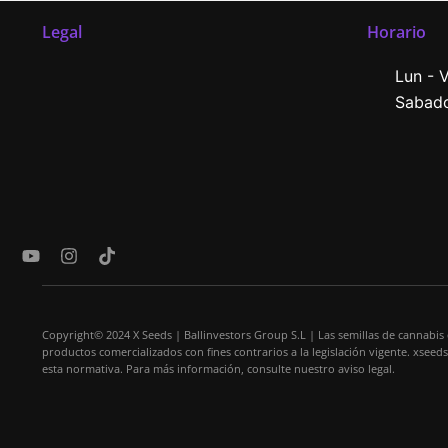
Legal
Horario
Lun - V
Sabado
Y
I
T
o
n
i
u
s
k
t
t
t
u
a
o
Copyright© 2024 X Seeds | Ballinvestors Group S.L | Las semillas de cannabis
b
g
k
productos comercializados con fines contrarios a la legislación vigente. xseed
e
r
esta normativa. Para más información, consulte nuestro aviso legal.
a
m