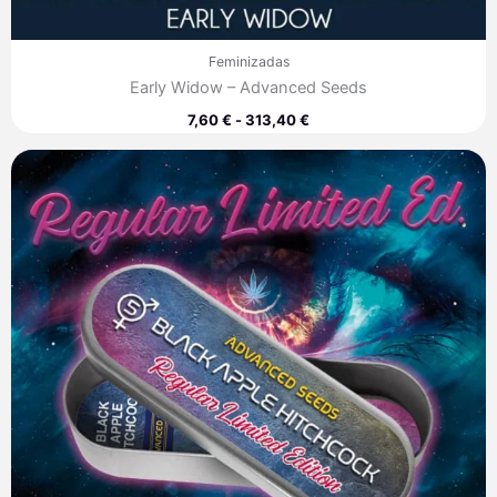
Feminizadas
Early Widow – Advanced Seeds
7,60
€
-
313,40
€