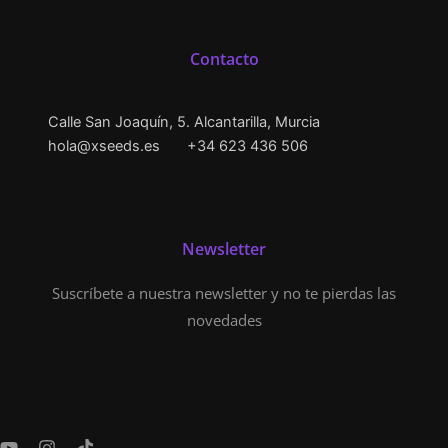
Contacto
Calle San Joaquín, 5. Alcantarilla, Murcia
hola@xseeds.es
+34 623 436 506
Newsletter
Suscríbete a nuestra newsletter y no te pierdas las
novedades
Y
I
T