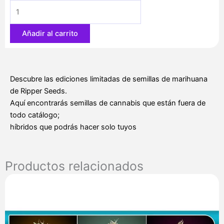
Chem
x
Purple
Añadir al carrito
Punch
3
u.
fem.
Descubre las ediciones limitadas de semillas de marihuana
Ed.
de Ripper Seeds.
Lim.
Aquí encontrarás semillas de cannabis que están fuera de
Ripper
todo catálogo;
Seeds
híbridos que podrás hacer solo tuyos
cantidad
Productos relacionados