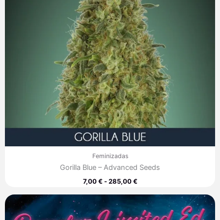
Feminizadas
Gorilla Blue – Advanced Seeds
7,00
€
-
285,00
€