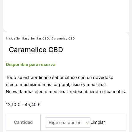
Inicio
/
Semillas
/
Semillas CBD
/ Caramelice CBD
Caramelice CBD
Disponible para reserva
Todo su extraordinario sabor cítrico con un novedoso
efecto muchísimo más corporal, físico y medicinal.
Nueva familia, efecto medicinal, redescubriendo el cannabis.
Rango
12,10
€
-
45,40
€
de
Caramelice
precios:
Cantidad
Limpiar
CBD
desde
cantidad