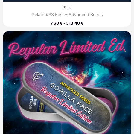
Fast
Gelato #33 Fast – Advanced Seeds
7,60
€
-
313,40
€