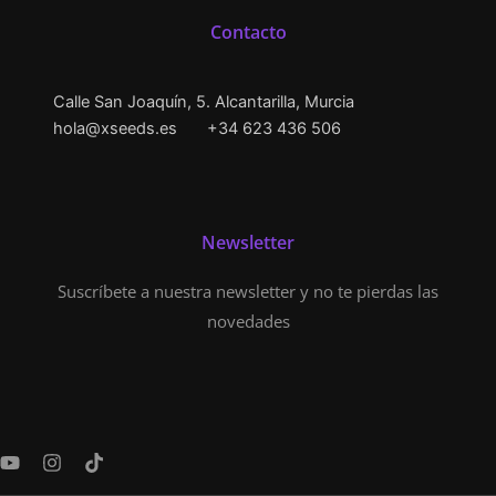
Contacto
Calle San Joaquín, 5. Alcantarilla, Murcia
hola@xseeds.es
+34 623 436 506
Newsletter
Suscríbete a nuestra newsletter y no te pierdas las
novedades
Y
I
T
o
n
i