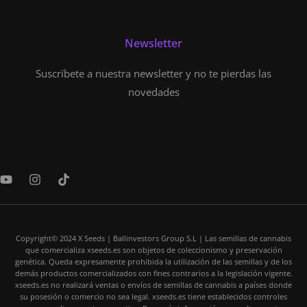
Newsletter
Suscríbete a nuestra newsletter y no te pierdas las
novedades
Y
I
T
o
n
i
u
s
k
t
t
t
u
a
o
b
Copyright© 2024 X Seeds | Ballinvestors Group S.L | Las semillas de cannabis
g
k
que comercializa xseeds.es son objetos de coleccionismo y preservación
e
r
genética. Queda expresamente prohibida la utilización de las semillas y de los
a
demás productos comercializados con fines contrarios a la legislación vigente.
m
xseeds.es no realizará ventas o envíos de semillas de cannabis a países donde
su posesión o comercio no sea legal. xseeds.es tiene establecidos controles