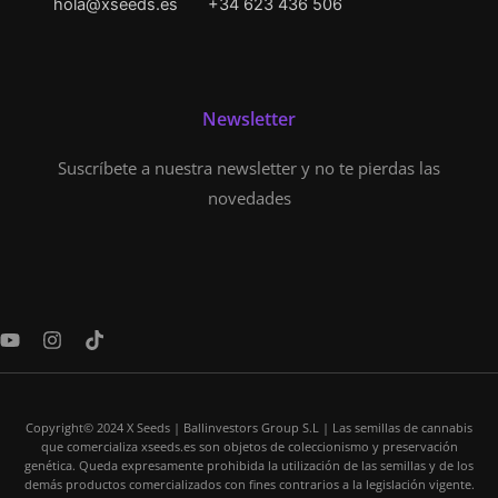
hola@xseeds.es
+34 623 436 506
Newsletter
Suscríbete a nuestra newsletter y no te pierdas las
novedades
Y
I
T
o
n
i
u
s
k
t
t
t
u
a
o
Copyright© 2024 X Seeds | Ballinvestors Group S.L | Las semillas de cannabis
b
g
k
que comercializa xseeds.es son objetos de coleccionismo y preservación
e
r
genética. Queda expresamente prohibida la utilización de las semillas y de los
a
demás productos comercializados con fines contrarios a la legislación vigente.