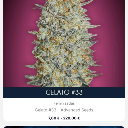
hasta
220,00 €
Feminizadas
Gelato #33 – Advanced Seeds
7,60
€
-
220,00
€