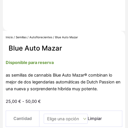
Inicio
/
Semillas
/
Autoflorecientes
/ Blue Auto Mazar
Blue Auto Mazar
Disponible para reserva
as semillas de cannabis Blue Auto Mazar® combinan lo
mejor de dos legendarias automáticas de Dutch Passion en
una nueva y sorprendente híbrida muy potente.
Rango
25,00
€
-
50,00
€
de
Blue
precios:
Cantidad
Limpiar
Auto
desde
Mazar