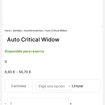
Inicio
/
Semillas
/
Autoflorecientes
/ Auto Critical Widow
Auto Critical Widow
Disponible para reserva
0
Rango
6,60
€
-
56,70
€
de
Auto
precios:
Cantidad
Limpiar
Critical
desde
Widow
6,60 €
cantidad
hasta
-
+