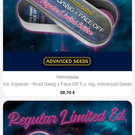
Feminizadas
Ed. Especial – Road Dawg x Face Off 5 u. reg. Advanced Seeds
29,70
€