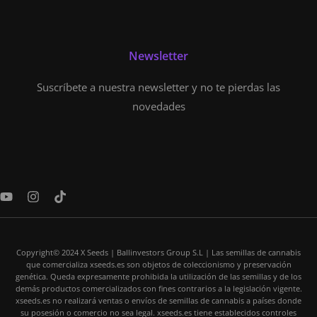
Newsletter
Suscríbete a nuestra newsletter y no te pierdas las
novedades
Y
I
T
o
n
i
u
s
k
t
t
t
u
a
o
Copyright© 2024 X Seeds | Ballinvestors Group S.L | Las semillas de cannabis
b
g
k
que comercializa xseeds.es son objetos de coleccionismo y preservación
e
r
genética. Queda expresamente prohibida la utilización de las semillas y de los
a
demás productos comercializados con fines contrarios a la legislación vigente.
m
xseeds.es no realizará ventas o envíos de semillas de cannabis a países donde
su posesión o comercio no sea legal. xseeds.es tiene establecidos controles