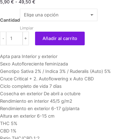
Rango
5,90
€
-
49,50
€
de
Auto
precios:
Critical
Cantidad
desde
+
Limpiar
5,90 €
CBD
-
+
Añadir al carrito
hasta
cantidad
49,50 €
Apta para Interior y exterior
Sexo Autofloreciente feminizada
Genotipo Sativa 2% / Indica 3% / Ruderalis (Auto) 5%
Cruce Critical + 2. Autoflowering x Auto CBD
Ciclo completo de vida 7 días
Cosecha en exterior De abril a octubre
Rendimiento en interior 45/5 g/m2
Rendimiento en exterior 6-17 g/planta
Altura en exterior 6-15 cm
THC 5%
CBD 1%
Ratio THC/CBD 1:2