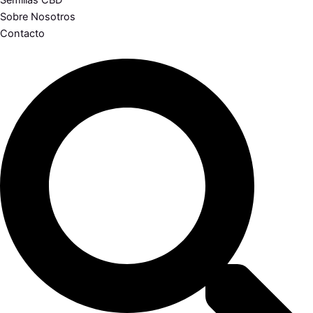
Semillas CBD
Sobre Nosotros
Contacto
Search