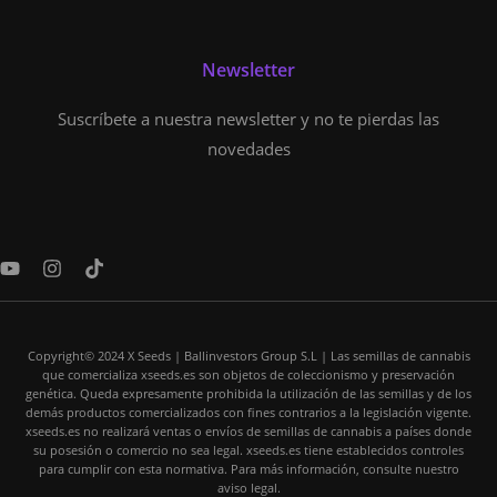
Newsletter
Suscríbete a nuestra newsletter y no te pierdas las
novedades
Y
I
T
o
n
i
u
s
k
t
t
t
u
a
o
Copyright© 2024 X Seeds | Ballinvestors Group S.L | Las semillas de cannabis
b
g
k
que comercializa xseeds.es son objetos de coleccionismo y preservación
e
r
genética. Queda expresamente prohibida la utilización de las semillas y de los
a
demás productos comercializados con fines contrarios a la legislación vigente.
m
xseeds.es no realizará ventas o envíos de semillas de cannabis a países donde
su posesión o comercio no sea legal. xseeds.es tiene establecidos controles
para cumplir con esta normativa. Para más información, consulte nuestro
aviso legal.