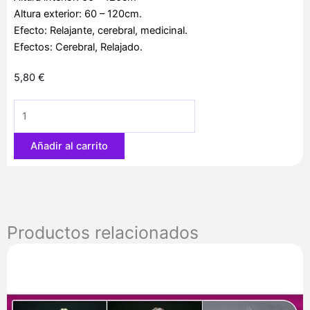
Altura exterior: 60 – 120cm.
Efecto: Relajante, cerebral, medicinal.
Efectos: Cerebral, Relajado.
5,80
€
Auto
Black
JH
Añadir al carrito
1
u.
fem.
Original
Sensible
Productos relacionados
cantidad