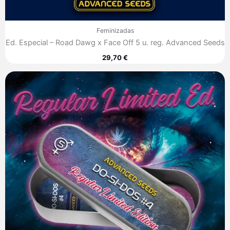
Feminizadas
Ed. Especial – Road Dawg x Face Off 5 u. reg. Advanced Seeds
29,70
€