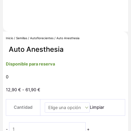
Inicio
/
Semillas
/
Autoflorecientes
/ Auto Anesthesia
Auto Anesthesia
Disponible para reserva
0
Rango
12,90
€
-
61,90
€
de
Auto
precios:
Cantidad
Limpiar
Anesthesia
desde
cantidad
12,90 €
hasta
-
+