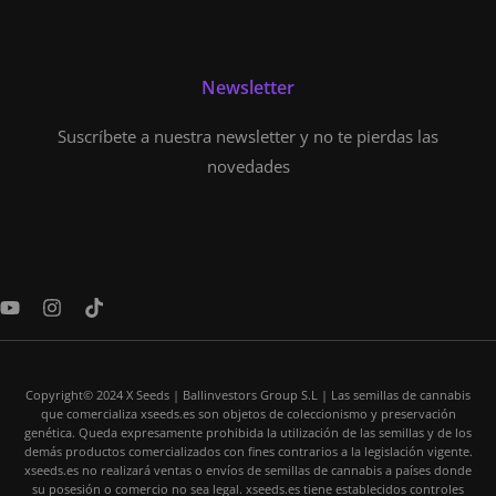
Newsletter
Suscríbete a nuestra newsletter y no te pierdas las
novedades
Y
I
T
o
n
i
u
s
k
t
t
t
u
a
o
Copyright© 2024 X Seeds | Ballinvestors Group S.L | Las semillas de cannabis
b
g
k
que comercializa xseeds.es son objetos de coleccionismo y preservación
e
r
genética. Queda expresamente prohibida la utilización de las semillas y de los
a
demás productos comercializados con fines contrarios a la legislación vigente.
m
xseeds.es no realizará ventas o envíos de semillas de cannabis a países donde
su posesión o comercio no sea legal. xseeds.es tiene establecidos controles