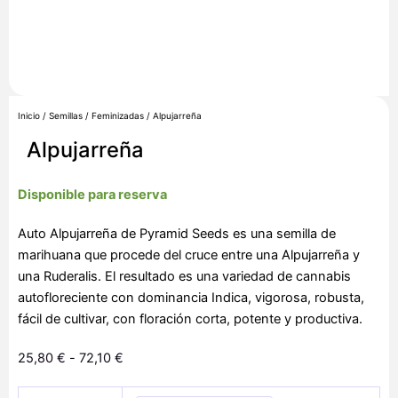
Inicio
/
Semillas
/
Feminizadas
/ Alpujarreña
Alpujarreña
Disponible para reserva
Auto Alpujarreña de Pyramid Seeds es una semilla de
marihuana que procede del cruce entre una Alpujarreña y
una Ruderalis. El resultado es una variedad de cannabis
autofloreciente con dominancia Indica, vigorosa, robusta,
fácil de cultivar, con floración corta, potente y productiva.
Rango
25,80
€
-
72,10
€
de
Alpujarreña