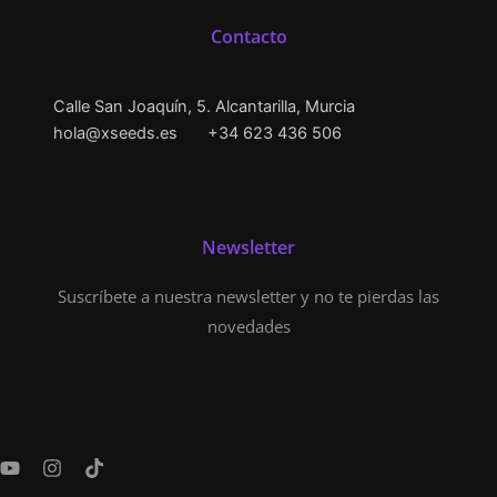
Contacto
Calle San Joaquín, 5. Alcantarilla, Murcia
hola@xseeds.es
+34 623 436 506
Newsletter
Suscríbete a nuestra newsletter y no te pierdas las
novedades
Y
I
T
o
n
i