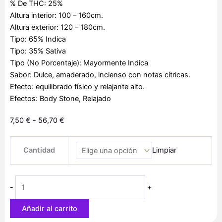
% De THC: 25%
Altura interior: 100 – 160cm.
Altura exterior: 120 – 180cm.
Tipo: 65% Indica
Tipo: 35% Sativa
Tipo (No Porcentaje): Mayormente Indica
Sabor: Dulce, amaderado, incienso con notas cítricas.
Efecto: equilibrado físico y relajante alto.
Efectos: Body Stone, Relajado
Rango
7,50
€
-
56,70
€
de
Alien
precios:
Cantidad
Limpiar
Gorilla
desde
cantidad
7,50 €
hasta
-
+
56,70 €
Añadir al carrito