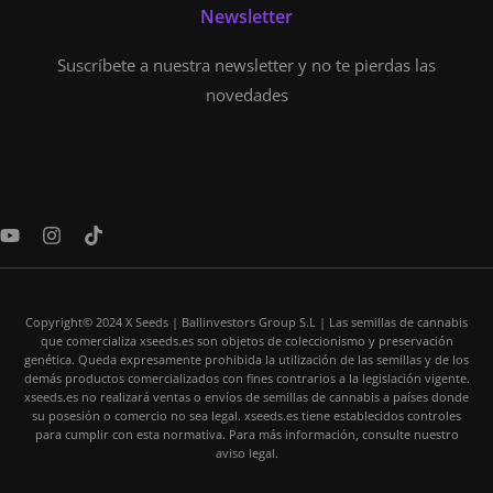
Newsletter
Suscríbete a nuestra newsletter y no te pierdas las
novedades
Y
I
T
o
n
i
u
s
k
t
t
t
u
a
o
Copyright© 2024 X Seeds | Ballinvestors Group S.L | Las semillas de cannabis
b
g
k
que comercializa xseeds.es son objetos de coleccionismo y preservación
e
r
genética. Queda expresamente prohibida la utilización de las semillas y de los
a
demás productos comercializados con fines contrarios a la legislación vigente.
m
xseeds.es no realizará ventas o envíos de semillas de cannabis a países donde
su posesión o comercio no sea legal. xseeds.es tiene establecidos controles
para cumplir con esta normativa. Para más información, consulte nuestro
aviso legal.