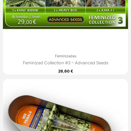
Feminizadas
Feminized Collection #3 – Advanced Seeds
26,60
€
Rango
de
precios:
desde
35,30 €
hasta
249,80 €