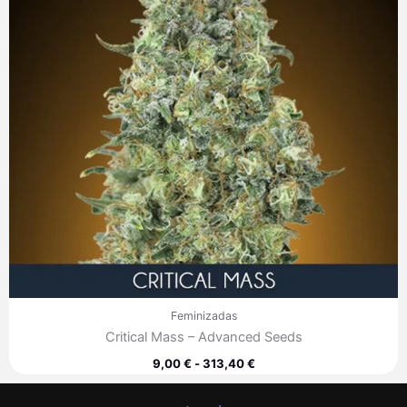
313,40 €
Feminizadas
Critical Mass – Advanced Seeds
9,00
€
-
313,40
€