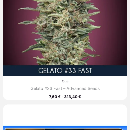
Fast
Gelato #33 Fast – Advanced Seeds
7,60
€
-
313,40
€