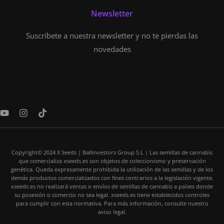
Newsletter
Suscríbete a nuestra newsletter y no te pierdas las
novedades
Y
I
T
o
n
i
u
s
k
t
t
t
u
a
o
Copyright© 2024 X Seeds | Ballinvestors Group S.L | Las semillas de cannabis
b
g
k
que comercializa xseeds.es son objetos de coleccionismo y preservación
e
r
genética. Queda expresamente prohibida la utilización de las semillas y de los
a
demás productos comercializados con fines contrarios a la legislación vigente.
m
xseeds.es no realizará ventas o envíos de semillas de cannabis a países donde
su posesión o comercio no sea legal. xseeds.es tiene establecidos controles
para cumplir con esta normativa. Para más información, consulte nuestro
aviso legal.