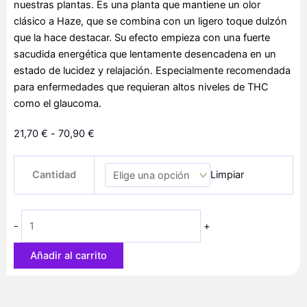
nuestras plantas. Es una planta que mantiene un olor
clásico a Haze, que se combina con un ligero toque dulzón
que la hace destacar. Su efecto empieza con una fuerte
sacudida energética que lentamente desencadena en un
estado de lucidez y relajación. Especialmente recomendada
para enfermedades que requieran altos niveles de THC
como el glaucoma.
Rango
21,70
€
-
70,90
€
de
Y
precios:
Cantidad
Limpiar
Griega
desde
cantidad
21,70 €
hasta
-
+
70,90 €
Añadir al carrito