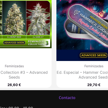
Feminizadas
Feminizadas
 Collection #3 – Advanced
Ed. Especial – Hammer Cook
Seeds
Advanced Seed
26,60
€
29,70
€
Contacto