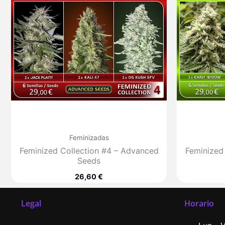
Feminizadas
Feminized Collection #4 – Advanced
Feminized
Seeds
26,60
€
Legal
Horario