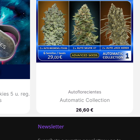
Autoflorecientes
ies 5 u. reg.
s
Automatic Collection
26,60
€
Newsletter