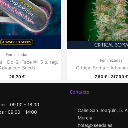
Feminizadas
Feminizadas
l – Do-Si-Face #4 5 u. reg.
Advanced Seeds
Critical Soma – Advanc
29,70
€
7,60
€
-
317,90
€
Contacto
ier : 09.00 - 18.00
Calle San Joaquín, 5. Al
s : 09.00 - 14:00
Murcia
hola@xseeds.es