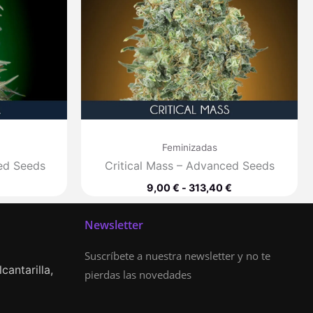
Feminizadas
ed Seeds
Critical Mass – Advanced Seeds
9,00
€
-
313,40
€
Newsletter
Suscríbete a nuestra newsletter y no te
cantarilla,
pierdas las novedades