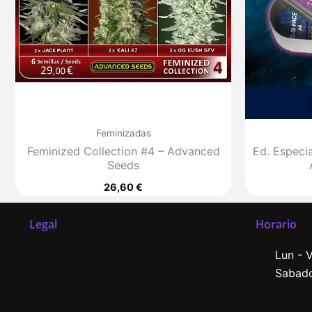
Feminizadas
Feminized Collection #4 – Advanced
Ed. Especia
Seeds
26,60
€
Legal
Horario
Lun - V
Sabado