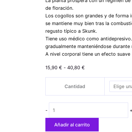
La planta prospera con un régimen de 
de floración.
Los cogollos son grandes y de forma i
se mantiene muy bien tras la combusti
regusto típico a Skunk.
Tiene uso médico como antidepresivo.
gradualmente manteniéndose durante
A nivel corporal tiene un efecto suave
Rango
15,90
€
-
40,80
€
de
White
precios:
Cantidad
Strawberry
desde
Skunk
15,90 €
cantidad
hasta
-
40,80 €
Añadir al carrito